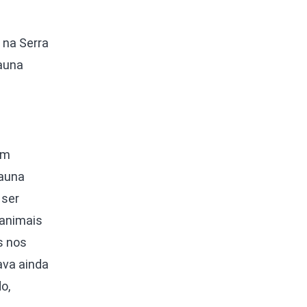
 na Serra
Fauna
em
fauna
 ser
 animais
s nos
ava ainda
o,