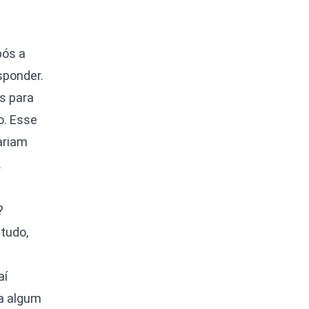
pós a
sponder.
s para
o. Esse
ariam
.
?
tudo,
aí
ra algum