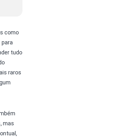
ais como
a para
onder tudo
do
is raros
lgum
também
s, mas
ontual,