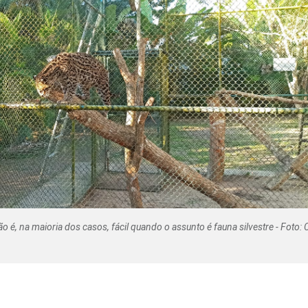
Olha o Bicho!
Photo Animal
Políticas Públ
Saúde, Bicho 
Segunda Cha
Túnel do Tem
Universo Cetr
é, na maioria dos casos, fácil quando o assunto é fauna silvestre - Foto: 