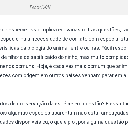
Fonte: IUCN
car a espécie. Isso implica em várias outras questões, t
da espécie, há a necessidade de contato com especialist
erísticas da biologia do animal, entre outras. Fácil resp
de filhote de sabiá caído do ninho, mas muito complica
 menos comuns. Hoje, é cada vez mais comum que anima
s vezes com origem em outros países venham parar em a
tatus de conservação da espécie em questão? E essa 
pois algumas espécies aparentam não estar ameaçada
dos disponíveis ou, o que é pior, por alguma questão p