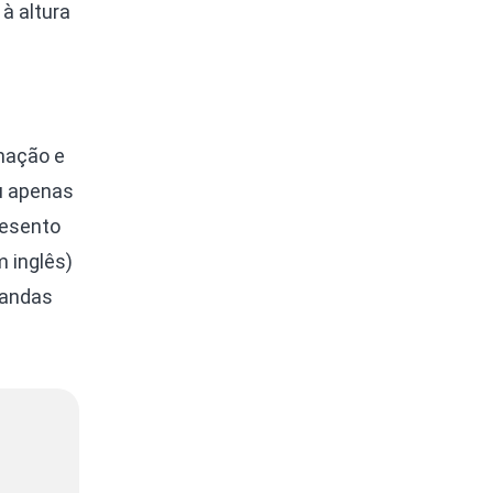
à altura
mação e
u apenas
resento
 inglês)
mandas