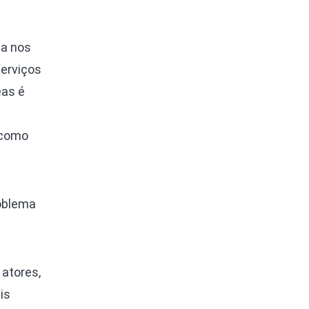
ta nos
serviços
eas é
 como
roblema
 atores,
is