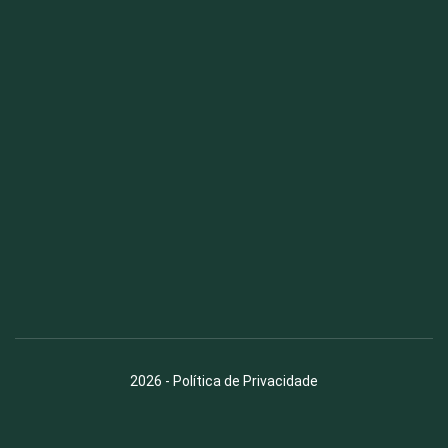
Fauna News
Licença
Creative Commons – Atribuição-SemDerivações 4.0
Internacional
2026
-
Política de Privacidade