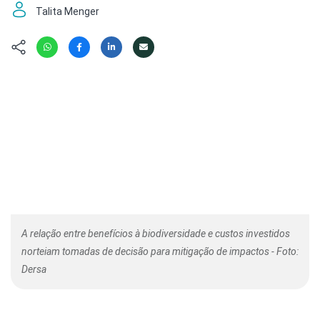
Hábitat
Contato/Mídia
Invertebra
Talita Menger
Kit
Na Linha d
Livros do 
Observaçã
Nova Gera
Olha o Bic
#VotePor
Photo Ani
Missão Fa
Políticas 
Cursos
Saúde, Bic
Segunda C
Túnel do 
Universo C
A relação entre benefícios à biodiversidade e custos investidos
norteiam tomadas de decisão para mitigação de impactos - Foto:
Dersa