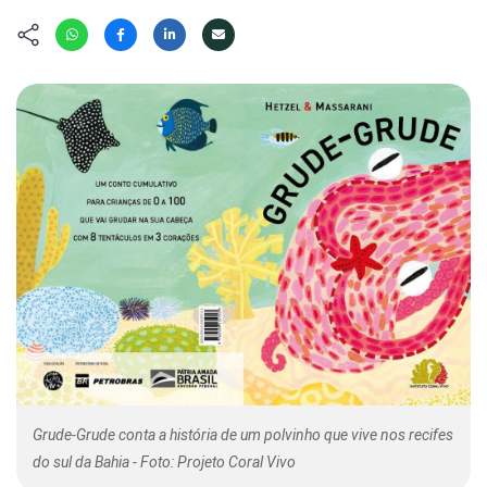
Hábitat
Contato/Mídia
Invertebra
Kit
Na Linha d
Livros do 
Observaçã
Nova Gera
Olha o Bic
#VotePor
Photo Ani
Missão Fa
Políticas 
Cursos
Saúde, Bic
Segunda C
Túnel do 
Universo C
Grude-Grude conta a história de um polvinho que vive nos recifes
do sul da Bahia - Foto: Projeto Coral Vivo