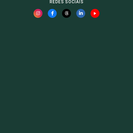
REDES SOCIAIS
Fauna News
Licença
Creative Commons – Atribuição-SemDerivações 4.0
Internacional