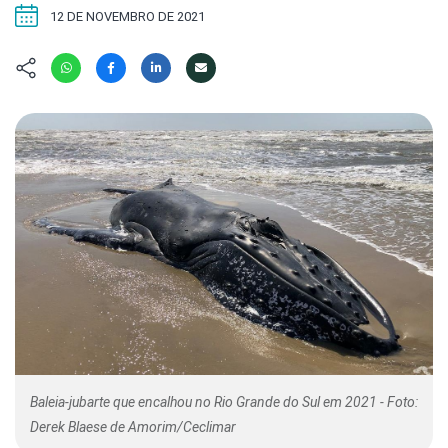
Hábitat
Contato/Mídia
Invertebra
12 DE NOVEMBRO DE 2021
Kit
Na Linha d
Livros do 
Observaçã
Nova Gera
Olha o Bic
#VotePor
Photo Ani
Missão Fa
Políticas 
Cursos
Saúde, Bic
Segunda C
Túnel do 
Universo C
Baleia-jubarte que encalhou no Rio Grande do Sul em 2021 - Foto:
Derek Blaese de Amorim/Ceclimar