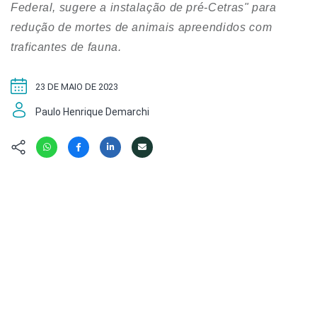
Hábitat
Contato/Mídia
Federal, sugere a instalação de pré-Cetras" para
Invertebra
Kit
redução de mortes de animais apreendidos com
Na Linha d
traficantes de fauna.
Livros do 
Observaçã
Nova Gera
Olha o Bic
23 DE MAIO DE 2023
#VotePor
Photo Ani
Missão Fa
Paulo Henrique Demarchi
Políticas 
Cursos
Saúde, Bic
Segunda C
Túnel do 
Universo C