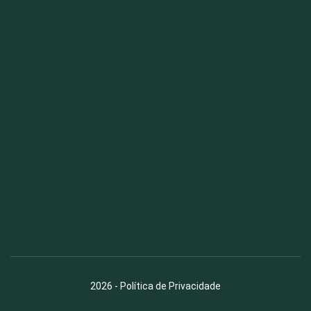
Fauna News
Licença
Creative Commons – Atribuição-SemDerivações 4.0
Internacional
2026
-
Política de Privacidade