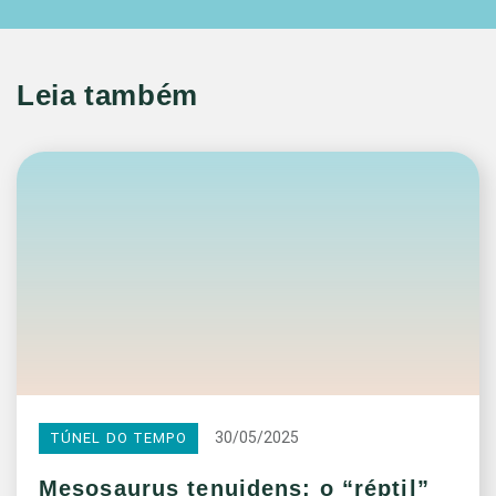
Leia também
30/05/2025
TÚNEL DO TEMPO
Mesosaurus tenuidens: o “réptil”