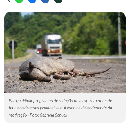
Hábitat
Contato/Mídia
Invertebra
Kit
Na Linha d
Livros do 
Observaçã
Nova Gera
Olha o Bic
#VotePor
Photo Ani
Missão Fa
Políticas 
Cursos
Saúde, Bic
Segunda C
Túnel do 
Universo C
Para justificar programas de redução de atropelamentos de
fauna há diversas justificativas. A escolha delas depende da
motivação - Foto: Gabriela Schuck