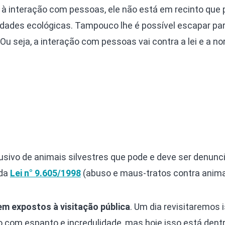
à interação com pessoas, ele não está em recinto que 
idades ecológicas. Tampouco lhe é possível escapar pa
 Ou seja, a interação com pessoas vai contra a lei e a n
sivo de animais silvestres que pode e deve ser denunci
 da
Lei n° 9.605/1998
(abuso e maus-tratos contra anima
em expostos à visitação pública
. Um dia revisitaremos 
com espanto e incredulidade, mas hoje isso está dentro