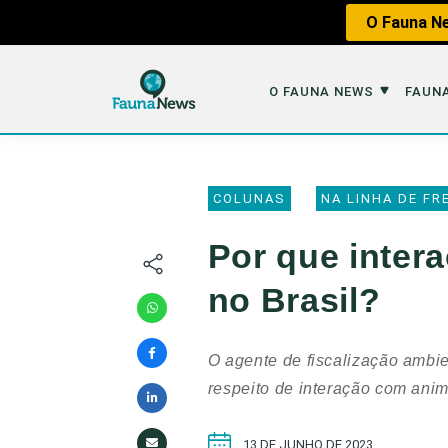
O Fauna Ne
O FAUNA NEWS
FAUNA
O Fauna News
Fauna em 
COLUNAS
NA LINHA DE FR
Sobre nós
Tráfico de An
Por que inter
Equipe
Caça
no Brasil?
Parceiros
Impactos dos
Republique
Perda de Hábi
O agente de fiscalização ambie
Publique no Fauna
respeito de interação com ani
Contato/Mídia Kit
13 DE JUNHO DE 2023