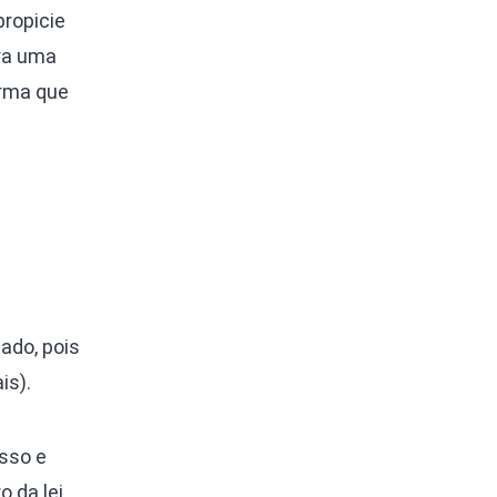
propicie
ra uma
orma que
ado, pois
is).
isso e
 da lei,