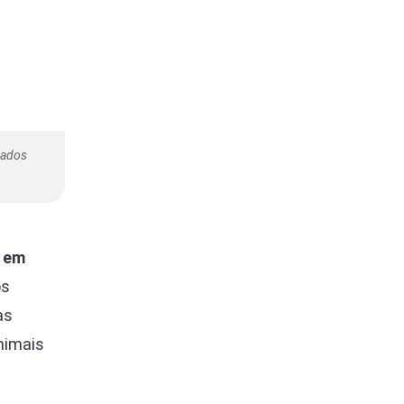
sados
s em
os
as
animais