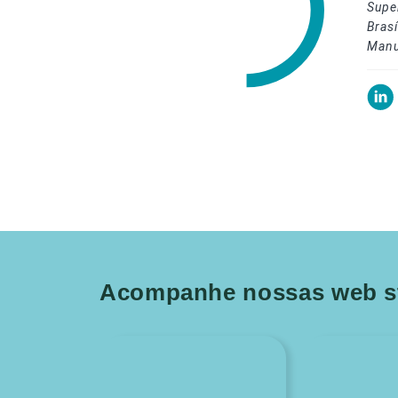
Supe
Brasí
Manu
Acompanhe nossas web st