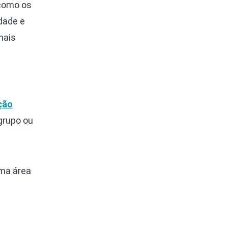
 como os
dade e
mais
ção
grupo ou
uma área