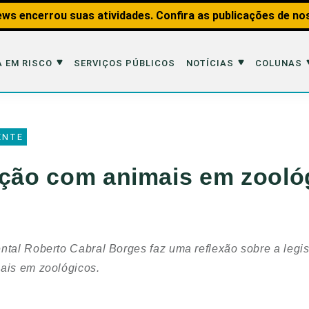
ws encerrou suas atividades. Confira as publicações de no
 EM RISCO
SERVIÇOS PÚBLICOS
NOTÍCIAS
COLUNAS
Risco
Notícias
Colunas
ENTE
imais
Reportagens
Aquáticos
ação com animais em zooló
Analisando os Fatos
Educação Amb
 Transportes
Entrevistas
Fauna e Tran
tat
Web Stories
Invertebrados
ntal Roberto Cabral Borges faz uma reflexão sobre a legis
Na Linha de F
mais em zoológicos.
Observação d