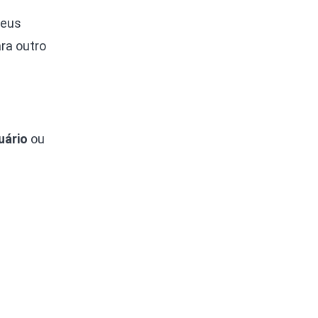
seus
ra outro
uário
ou