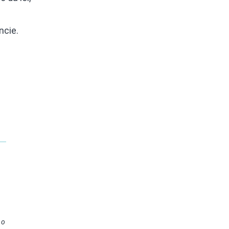
ncie.
.
no