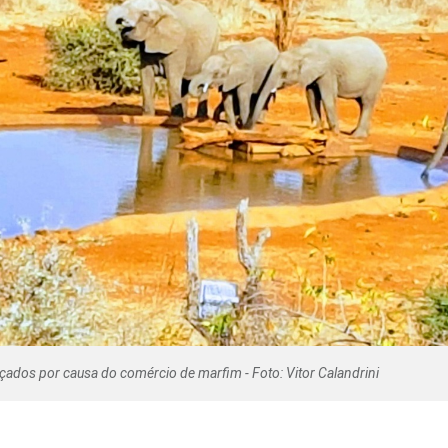
Olha o Bicho!
Photo Animal
Políticas Públ
Saúde, Bicho 
Segunda Cha
Túnel do Tem
Universo Cetr
çados por causa do comércio de marfim - Foto: Vitor Calandrini