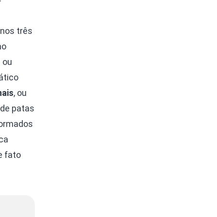
nos três
mo
 ou
ático
nais
, ou
 de patas
formados
ca
e fato