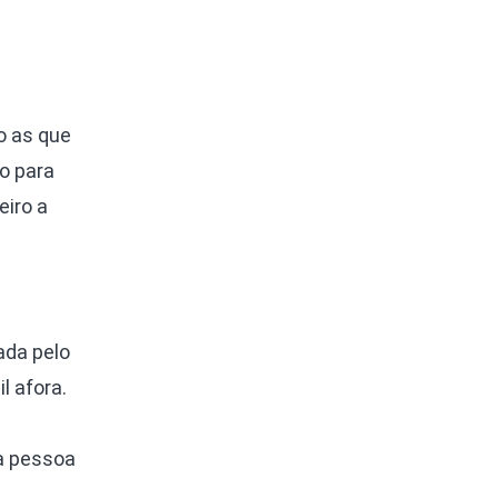
ão as que
o para
eiro a
ada pelo
l afora.
a pessoa
.