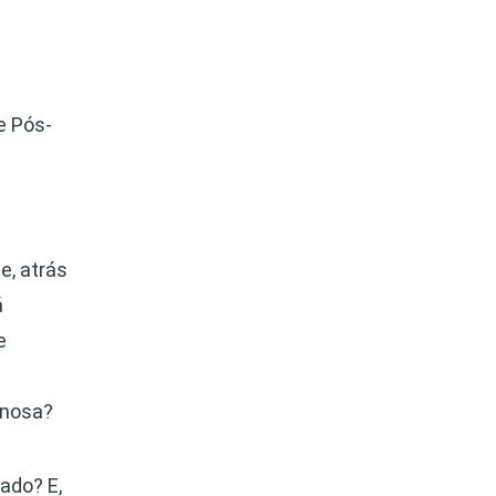
e Pós-
e, atrás
á
e
inosa?
ado? E,