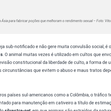
 Ásia para fabricar poções que melhoram o rendimento sexual – Foto: Vito
 sub-notificado e não gere muita convulsão social, é o
os
. O animal muitas vezes é utilizado em cultos que env
isão constitucional da liberdade de culto, a forma de u
s circunstâncias que evitem o abuso e maus tratos de
ros países sul-americanos como a Colômbia, o tráfico 
ntado para manutenção em cativeiro a título de estimaç
 do
silvestre-
pet
, em que animais são extraídos da natur