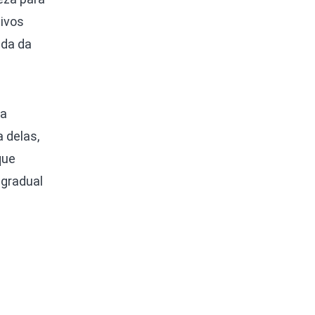
ivos
ada da
da
 delas,
que
gradual