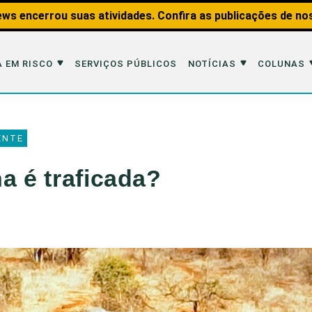
ws encerrou suas atividades. Confira as publicações de no
 EM RISCO
SERVIÇOS PÚBLICOS
NOTÍCIAS
COLUNAS
Risco
Notícias
Colunas
ENTE
imais
Reportagens
Aquáticos
a é traficada?
Analisando os Fatos
Educação Amb
 Transportes
Entrevistas
Fauna e Tran
tat
Web Stories
Invertebrados
Na Linha de F
Observação d