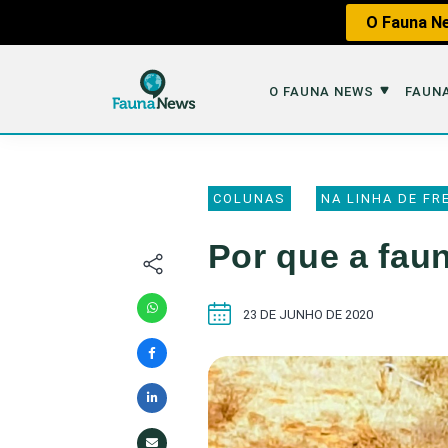
O Fauna Ne
O FAUNA NEWS
FAUNA
O Fauna News
Fauna em 
COLUNAS
NA LINHA DE FR
Sobre nós
Tráfico de An
Por que a faun
Equipe
Caça
Parceiros
Impactos dos
23 DE JUNHO DE 2020
Republique
Perda de Hábi
Publique no Fauna
Contato/Mídia Kit