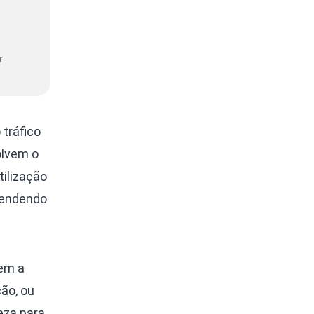
r
 tráfico
olvem o
tilização
pendendo
tem a
ão, ou
eza para