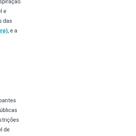
nspiração.
l e
s das
ro)
, e a
ipantes
úblicas
strições
l de