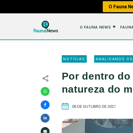
O Fauna Ne
O FAUNA NEWS
FAUNA
O Fauna News
Fauna em 
NOTÍCIAS
ANALISANDO OS
Sobre nós
Tráfico de An
Por dentro do
Equipe
Caça
natureza do 
Parceiros
Impactos dos
Republique
Perda de Hábi
06 DE OUTUBRO DE 2021
Publique no Fauna
Contato/Mídia Kit