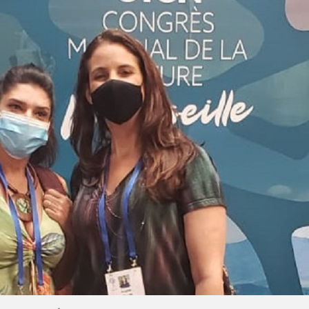
Olha o Bicho!
Photo Animal
Políticas Públ
Saúde, Bicho 
Segunda Cha
Túnel do Tem
Universo Cetr