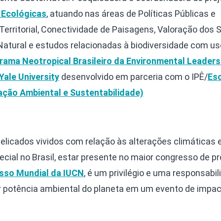
 Ecológicas
, atuando nas áreas de Políticas Públicas e
rritorial, Conectividade de Paisagens, Valoração dos 
Natural e estudos relacionadas à biodiversidade com us
rama Neotropical Brasileiro da Environmental Leaders
 Yale University
desenvolvido em parceria com o IPÊ/
Es
ação Ambiental e Sustentabilidade)
icados vividos com relação às alterações climáticas e
cial no Brasil, estar presente no maior congresso de p
sso Mundial da IUCN
, é um privilégio e uma responsabil
r potência ambiental do planeta em um evento de impa