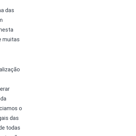
ma das
em
 nesta
e muitas
alização
erar
 da
nciamos o
gais das
de todas