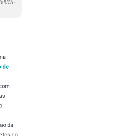
da IUCN -
ria
o de
 com
das
a
ção da
etos do