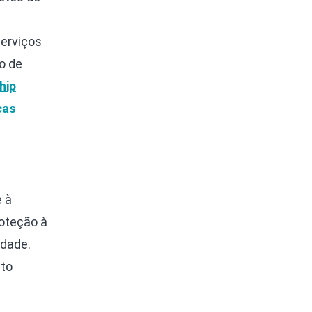
Serviços
o de
hip
cas
 à
roteção à
idade.
cto