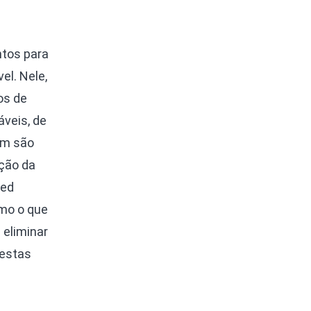
ntos para
el. Nele,
os de
veis, de
um são
ção da
ted
omo o que
 eliminar
restas