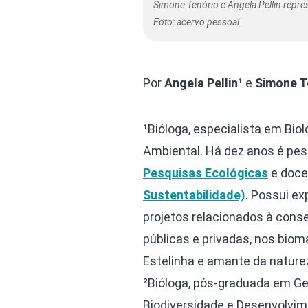
Simone Tenório e Angela Pellin repre
Foto: acervo pessoal
Por
Angela Pellin
¹ e
Simone T
¹Bióloga, especialista em Bi
Ambiental. Há dez anos é pes
Pesquisas Ecológicas
e doce
Sustentabilidade)
. Possui e
projetos relacionados à cons
públicas e privadas, nos bio
Estelinha e amante da nature
²Bióloga, pós-graduada em G
Biodiversidade e Desenvolvim