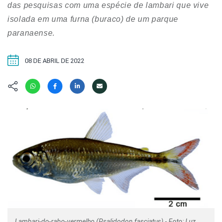
Hábitat
Contato/Mídia
das pesquisas com uma espécie de lambari que vive
Invertebra
Kit
isolada em uma furna (buraco) de um parque
Na Linha d
paranaense.
Livros do 
Observaçã
Nova Gera
Olha o Bic
08 DE ABRIL DE 2022
#VotePor
Photo Ani
Missão Fa
Políticas 
Cursos
Saúde, Bic
Segunda C
Túnel do 
Universo C
Lambari-do-rabo-vermelho (Psalidodon fasciatus) - Foto: Luz