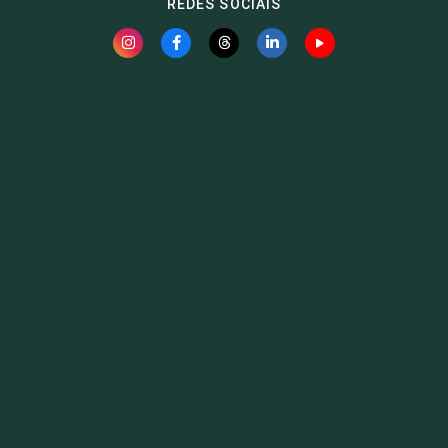
REDES SOCIAIS
Fauna News
Licença
Creative Commons – Atribuição-SemDerivações 4.0
Internacional