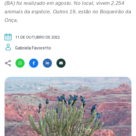
Hábitat
Contato/Mídia
(BA) foi realizado em agosto. No local, vivem 2.254
Invertebra
Kit
animais da espécie. Outros 19, estão no Boqueirão da
Na Linha d
Onça.
Livros do 
Observaçã
Nova Gera
Olha o Bic
11 DE OUTUBRO DE 2022
#VotePor
Photo Ani
Missão Fa
Gabriela Favoretto
Políticas 
Cursos
Saúde, Bic
Segunda C
Túnel do 
Universo C