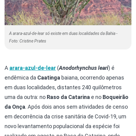
A arara-azul-de-lear só existe em duas localidades da Bahia -
Foto: Cristine Prates
A
arara-azul-de-lear
(
Anodorhynchus leari
) é
endêmica da
Caatinga
baiana, ocorrendo apenas
em duas localidades, distantes 240 quilômetros
uma da outra: no
Raso da Catarina
e no
Boqueirão
da Onça
. Após dois anos sem atividades de censo
em decorrência da crise sanitária de Covid-19, um
novo levantamento populacional da espécie foi
realizado em agosto, no Raso da Catarina, onde