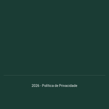
Fauna News
Licença
Creative Commons – Atribuição-SemDerivações 4.0
Internacional
2026
-
Política de Privacidade