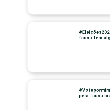
#Eleições202
fauna tem al
#Votepormim
pela fauna br