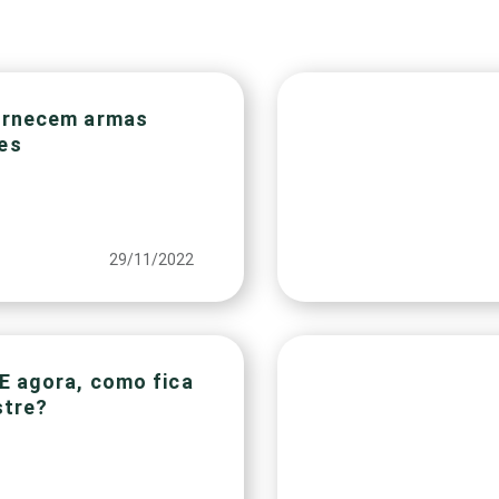
ornecem armas
es
29/11/2022
E agora, como fica
stre?