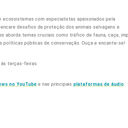
Olha o Bicho!
Photo Animal
s e ecossistemas com especialistas apaixonados pela
Políticas Públ
 encare desafios da proteção dos animais selvagens e
Saúde, Bicho 
res aborda temas cruciais como tráfico de fauna, caça, i
e políticas públicas de conservação. Ouça e encante-se!
Segunda Cha
Túnel do Tem
às terças-feiras.
Universo Cetr
ews
no YouTube
e nas principais
plataformas de áudio
.