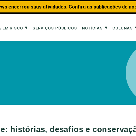
ws encerrou suas atividades. Confira as publicações de no
 EM RISCO
SERVIÇOS PÚBLICOS
NOTÍCIAS
COLUNAS
Risco
Notícias
Colunas
imais
Reportagens
Aquáticos
Analisando os Fatos
Educação Amb
 Transportes
Entrevistas
Fauna e Tran
tat
Web Stories
Invertebrados
Na Linha de F
Observação d
re: histórias, desafios e conservaç