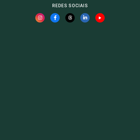
REDES SOCIAIS
Fauna News
Licença
Creative Commons – Atribuição-SemDerivações 4.0