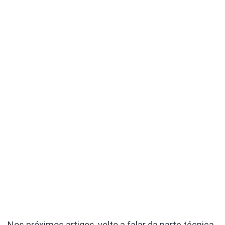
Nos próximos artigos, volto a falar da parte técnica