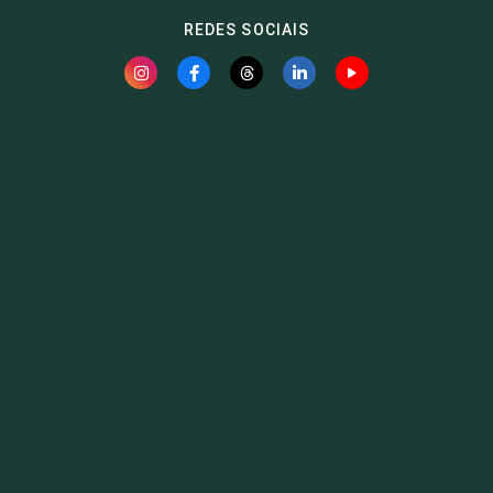
REDES SOCIAIS
Fauna News
Licença
Creative Commons – Atribuição-SemDerivações 4.0