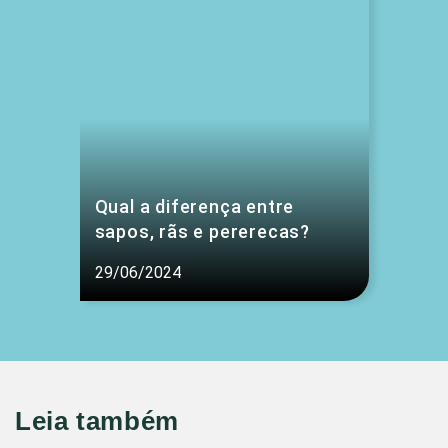
Qual a diferença entre
sapos, rãs e pererecas?
29/06/2024
Leia também