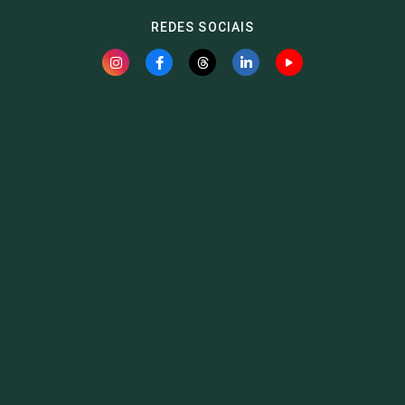
REDES SOCIAIS
Fauna News
Licença
Creative Commons – Atribuição-SemDerivações 4.0