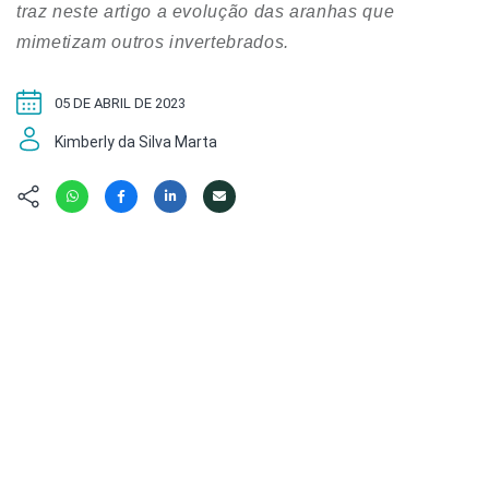
Hábitat
Contato/Mídia
traz neste artigo a evolução das aranhas que
Invertebra
Kit
mimetizam outros invertebrados.
Na Linha d
Livros do 
Observaçã
05 DE ABRIL DE 2023
Nova Gera
Olha o Bic
#VotePor
Kimberly da Silva Marta
Photo Ani
Missão Fa
Políticas 
Cursos
Saúde, Bic
Segunda C
Túnel do 
Universo C