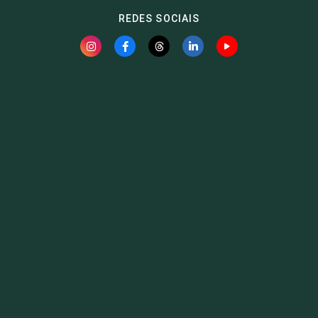
REDES SOCIAIS
Fauna News
Licença
Creative Commons – Atribuição-SemDerivações 4.0