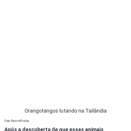
Orangotangos lutando na Tailândia
Foto: Barcroft India
Após a descoberta de que esses animais