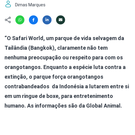
Hábitat
Contato/Mídia
Invertebra
Dimas Marques
Kit
Na Linha d
Livros do 
Observaçã
Nova Gera
Olha o Bic
“O Safari World, um parque de vida selvagem da
#VotePor
Photo Ani
Tailândia (Bangkok), claramente não tem
Missão Fa
Políticas 
Cursos
nenhuma preocupação ou respeito para com os
Saúde, Bic
orangotangos. Enquanto a espécie luta contra a
Segunda C
extinção, o parque força orangotangos
Túnel do 
Universo C
contrabandeados da Indonésia a lutarem entre si
em um ringue de boxe, para entretenimento
humano. As informações são da Global Animal.