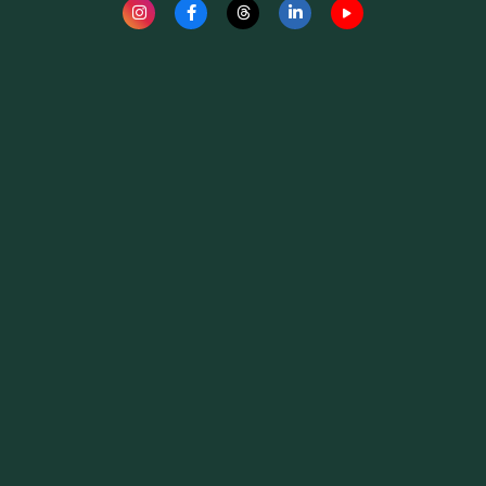
Fauna News
Licença
Creative Commons – Atribuição-SemDerivações 4.0
Internacional