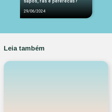
sapos, rãs e pererecas?
29/06/2024
Leia também