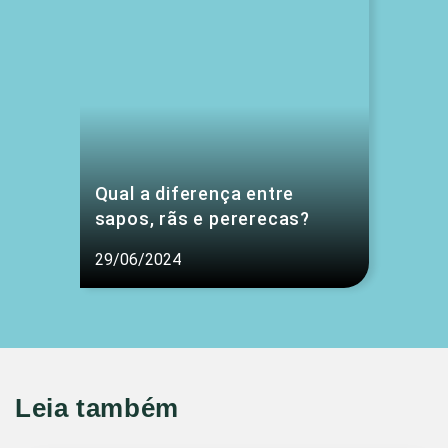
Qual a diferença entre
sapos, rãs e pererecas?
29/06/2024
Leia também