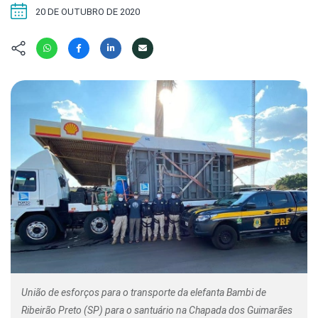
Hábitat
Contato/Mídia
Invertebra
20 DE OUTUBRO DE 2020
Kit
Na Linha d
Livros do 
Observaçã
Nova Gera
Olha o Bic
#VotePor
Photo Ani
Missão Fa
Políticas 
Cursos
Saúde, Bic
Segunda C
Túnel do 
Universo C
União de esforços para o transporte da elefanta Bambi de
Ribeirão Preto (SP) para o santuário na Chapada dos Guimarães