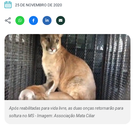
Hábitat
Contato/Mídia
Invertebra
25 DE NOVEMBRO DE 2020
Kit
Na Linha d
Livros do 
Observaçã
Nova Gera
Olha o Bic
#VotePor
Photo Ani
Missão Fa
Políticas 
Cursos
Saúde, Bic
Segunda C
Túnel do 
Universo C
Após reabilitadas para vida livre, as duas onças retornarão para
soltura no MS - Imagem: Associação Mata Ciliar