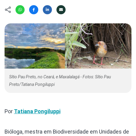
Hábitat
Contato/Mídia
Invertebra
Kit
Na Linha d
Livros do 
Observaçã
Nova Gera
Olha o Bic
#VotePor
Photo Ani
Missão Fa
Políticas 
Cursos
Saúde, Bic
Segunda C
Túnel do 
Sítio Pau Preto, no Ceará, e Maxalalagá - Fotos: Sítio Pau
Preto/Tatiana Pongiluppi
Universo C
Por
Tatiana Pongiluppi
Bióloga, mestra em Biodiversidade em Unidades de