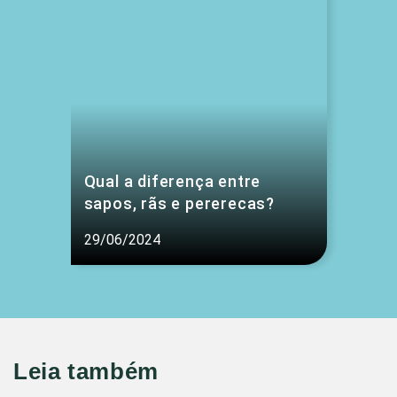
Qual a diferença entre
sapos, rãs e pererecas?
29/06/2024
Leia também