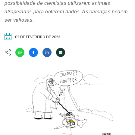
Hábitat
Contato/Mídia
possibilidade de cientistas utilizarem animais
Invertebra
Kit
atropelados para obterem dados. As carcaças podem
Na Linha d
ser valiosas.
Livros do 
Observaçã
Nova Gera
Olha o Bic
02 DE FEVEREIRO DE 2023
#VotePor
Photo Ani
Missão Fa
Políticas 
Cursos
Saúde, Bic
Segunda C
Túnel do 
Universo C