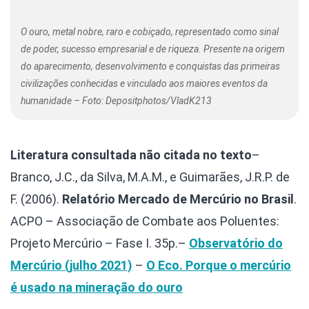
O ouro, metal nobre, raro e cobiçado, representado como sinal
de poder, sucesso empresarial e de riqueza. Presente na origem
do aparecimento, desenvolvimento e conquistas das primeiras
civilizações conhecidas e vinculado aos maiores eventos da
humanidade – Foto: Depositphotos/VladK213
Literatura consultada não citada no texto
–
Branco, J.C., da Silva, M.A.M., e Guimarães, J.R.P. de
F. (2006).
Relatório Mercado de Mercúrio no Brasil
.
ACPO – Associação de Combate aos Poluentes:
Projeto Mercúrio – Fase I. 35p.
–
Observatório do
Mercúrio (julho 2021)
–
O Eco. Porque o mercúrio
é usado na mineração do ouro