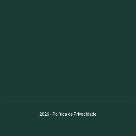
Fauna News
Licença
Creative Commons – Atribuição-SemDerivações 4.0
Internacional
2026
-
Política de Privacidade