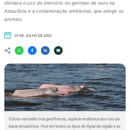
Hábitat
Contato/Mídia
destaca o uso do mercúrio no garimpo de ouro na
Invertebra
Kit
Amazônia e a contaminação ambiental, que atinge os
Na Linha d
animais.
Livros do 
Observaçã
Nova Gera
Olha o Bic
01 DE JULHO DE 2022
#VotePor
Photo Ani
Missão Fa
Políticas 
Cursos
Saúde, Bic
Segunda C
Túnel do 
Universo C
O boto-vermelho Inia geoffrensis, espécie endêmica dos rios da
bacia Amazônica. Vive em todos os tipos de Água da região e se