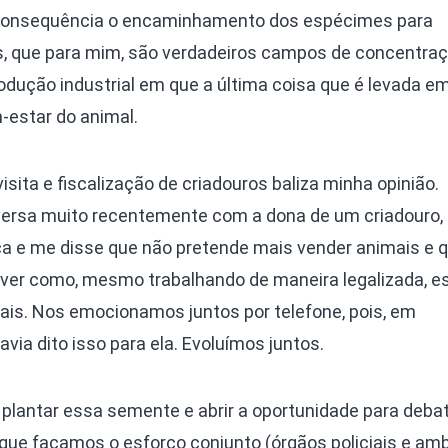
 consequência o encaminhamento dos espécimes para
s, que para mim, são verdadeiros campos de concentra
rodução industrial em que a última coisa que é levada e
-estar do animal.
isita e fiscalização de criadouros baliza minha opinião.
ersa muito recentemente com a dona de um criadouro,
a e me disse que não pretende mais vender animais e 
 e ver como, mesmo trabalhando de maneira legalizada, e
is. Nos emocionamos juntos por telefone, pois, em
via dito isso para ela. Evoluímos juntos.
r plantar essa semente e abrir a oportunidade para deb
que façamos o esforço conjunto (órgãos policiais e amb