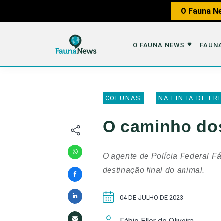
O Fauna Ne
O FAUNA NEWS
FAUNA
O Fauna News
Fauna em 
COLUNAS
NA LINHA DE FR
Sobre nós
Tráfico de An
O caminho dos
Equipe
Caça
Parceiros
Impactos dos
O agente de Polícia Federal Fá
Republique
Perda de Hábi
destinação final do animal.
Publique no Fauna
04 DE JULHO DE 2023
Contato/Mídia Kit
Fábio Eller de Oliveira