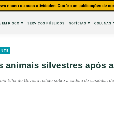
ws encerrou suas atividades. Confira as publicações de no
 EM RISCO
SERVIÇOS PÚBLICOS
NOTÍCIAS
COLUNAS
Risco
Notícias
Colunas
ENTE
imais
Reportagens
Aquáticos
 animais silvestres após 
Analisando os Fatos
Educação Amb
 Transportes
Entrevistas
Fauna e Tran
bio Eller de Oliveira reflete sobre a cadeia de custódia, 
tat
Web Stories
Invertebrados
Na Linha de F
Observação d