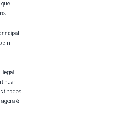
 que
ro.
rincipal
s bem
 ilegal.
ntinuar
estinados
 agora é