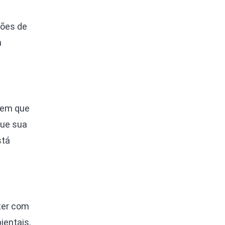
ções de
m
 em que
que sua
stá
ater com
ientais,