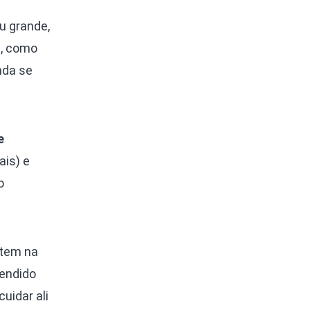
u grande,
e, como
nda se
e
ais) e
o
stem na
eendido
uidar ali