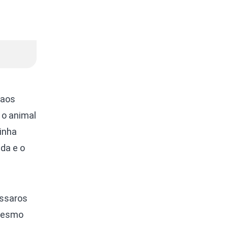
 aos
 o animal
inha
da e o
ássaros
 mesmo