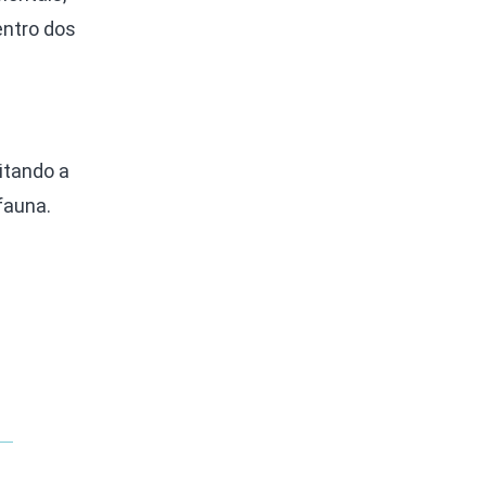
entro dos
itando a
fauna.