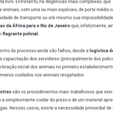
da livre. Entretanto, há diligências mais complexas, que
 animais, com uma ou mais espécies, de porte médio o
idade de transporte ou até mesmo sua impossibilidad
das da África para o Rio de Janeiro
que, infelizmente, ai
o
flagrante policial.
ntro do processo ainda são falhos, desde a
logística d
a capacitação dos servidores (principalmente dos polici
nação inicial dos animais no primeiro estabeleciment
rimeiros cuidados nos animais resgatados.
estres
são os procedimentos mais trabalhosos que exi
em a simplesmente cuidar do preso e de um material apr
as. Nesses casos, existe a necessidade primordial de c