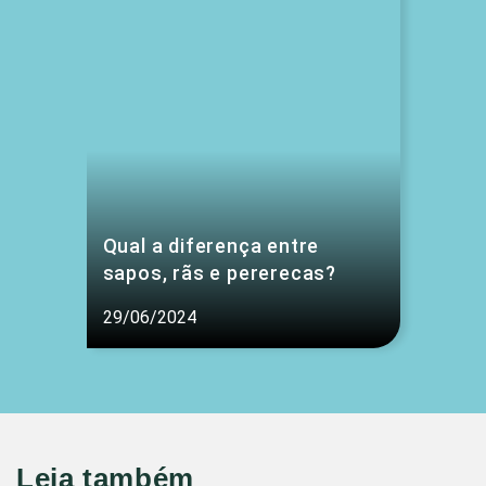
Qual a diferença entre
sapos, rãs e pererecas?
29/06/2024
Leia também