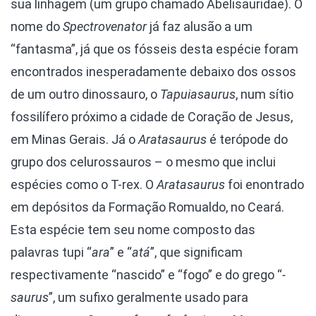
sua linhagem (um grupo chamado Abelisauridae). O
nome do
Spectrovenator
já faz alusão a um
“fantasma”, já que os fósseis desta espécie foram
encontrados inesperadamente debaixo dos ossos
de um outro dinossauro, o
Tapuiasaurus
, num sítio
fossilífero próximo a cidade de Coração de Jesus,
em Minas Gerais. Já o
Aratasaurus
é terópode do
grupo dos celurossauros – o mesmo que inclui
espécies como o T-rex. O
Aratasaurus
foi enontrado
em depósitos da Formação Romualdo, no Ceará.
Esta espécie tem seu nome composto das
palavras tupi “
ara
” e “
atá
”, que significam
respectivamente “nascido” e “fogo” e do grego “
-
saurus
”, um sufixo geralmente usado para