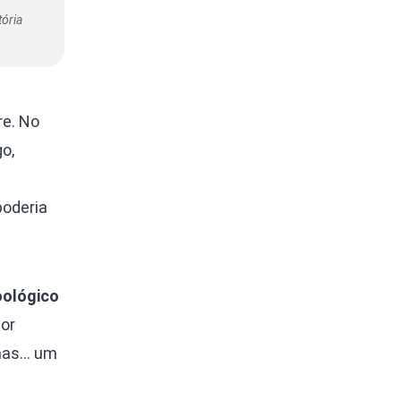
tória
e. No
o,
poderia
oológico
por
amas… um