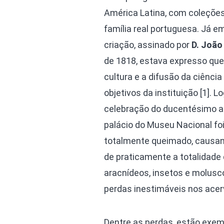
América Latina, com coleçõe
família real portuguesa. Já e
criação, assinado por
D. João
de 1818, estava expresso que
cultura e a difusão da ciência
objetivos da instituição [1]. L
celebração do ducentésimo an
palácio do Museu Nacional fo
totalmente queimado, causan
de praticamente a totalidade
aracnídeos, insetos e molusc
perdas inestimáveis nos acer
Dentre as perdas, estão exem