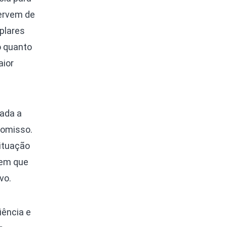
ervem de
plares
o quanto
aior
zada a
 omisso.
situação
 em que
vo.
iência e