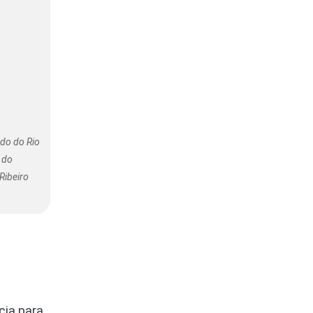
ado do Rio
s do
Ribeiro
cia para