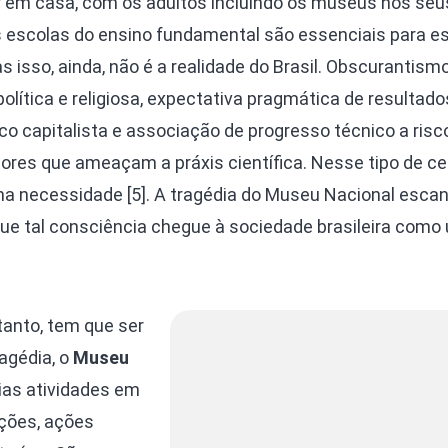
r em casa, com os adultos incluindo os museus nos seu
 escolas do ensino fundamental são essenciais para e
s isso, ainda, não é a realidade do Brasil. Obscurantism
olítica e religiosa, expectativa pragmática de resultado
 capitalista e associação de progresso técnico a risc
ores que ameaçam a práxis científica. Nesse tipo de cen
ma necessidade [5]. A tragédia do Museu Nacional esca
que tal consciência chegue à sociedade brasileira como
tanto, tem que ser
agédia, o
Museu
as atividades em
ções, ações