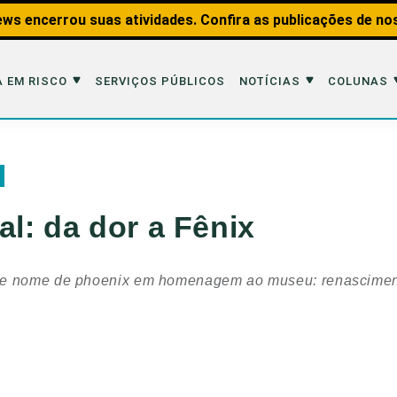
ws encerrou suas atividades. Confira as publicações de no
 EM RISCO
SERVIÇOS PÚBLICOS
NOTÍCIAS
COLUNAS
Risco
Notícias
Colunas
imais
Reportagens
Aquáticos
l: da dor a Fênix
Analisando os Fatos
Educação Amb
 Transportes
Entrevistas
Fauna e Tran
be nome de phoenix em homenagem ao museu: renascimen
tat
Web Stories
Invertebrados
Na Linha de F
Observação d