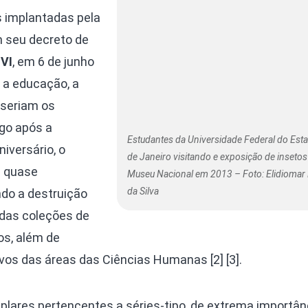
s implantadas pela
m seu decreto de
 VI
, em 6 de junho
 a educação, a
 seriam os
ogo após a
Estudantes da Universidade Federal do Est
iversário, o
de Janeiro visitando e exposição de inseto
i quase
Museu Nacional em 2013 – Foto: Elidiomar 
da Silva
do a destruição
 das coleções de
os, além de
vos das áreas das Ciências Humanas [2] [3].
plares pertencentes a séries-tipo, de extrema importân