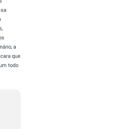
s
ssa
o
s,
os
ário, a
ncara que
 um todo