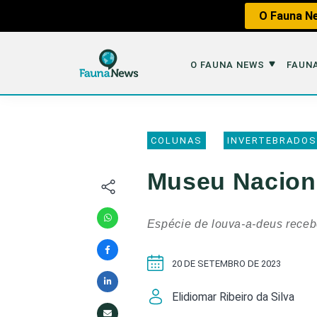
O Fauna Ne
O FAUNA NEWS
FAUNA
O Fauna News
Fauna em 
COLUNAS
INVERTEBRADOS
Sobre nós
Tráfico de An
Museu Naciona
Equipe
Caça
Parceiros
Impactos dos
Espécie de louva-a-deus rece
Republique
Perda de Hábi
20 DE SETEMBRO DE 2023
Publique no Fauna
Contato/Mídia Kit
Elidiomar Ribeiro da Silva