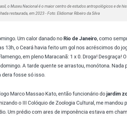
rasil, o Museu Nacional é o maior centro de estudos antropológicos e de his
chada restaurada, em 2023 - Foto: Elidiomar Ribeiro da Silva
Domingo. Um calor danado no
Rio de Janeiro
, como sempr
as 13h, o Ceará havia feito um gol nos acréscimos do jog
lamengo, em pleno Maracanã: 1 x 0. Droga! Desgraça! O
omingo. A tarde quente se arrastou, monótona. Nada 
m dera fosse só isso.
iólogo Marco Massao Kato, então funcionário do
jardim z
izando o III Colóquio de Zoologia Cultural, me mandou 
dio. Um prédio com ares de imponência estava em ch