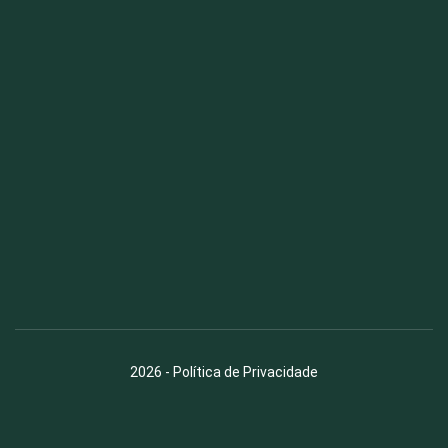
Fauna News
Licença
Creative Commons – Atribuição-SemDerivações 4.0
Internacional
2026
-
Política de Privacidade