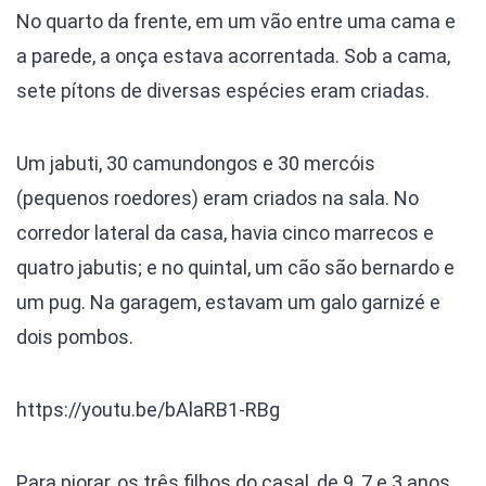
No quarto da frente, em um vão entre uma cama e
a parede, a onça estava acorrentada. Sob a cama,
sete pítons de diversas espécies eram criadas.
Um jabuti, 30 camundongos e 30 mercóis
(pequenos roedores) eram criados na sala. No
corredor lateral da casa, havia cinco marrecos e
quatro jabutis; e no quintal, um cão são bernardo e
um pug. Na garagem, estavam um galo garnizé e
dois pombos.
https://youtu.be/bAlaRB1-RBg
Para piorar, os três filhos do casal, de 9, 7 e 3 anos,