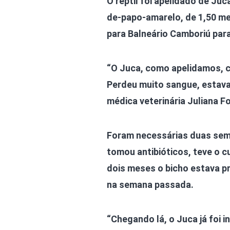
O réptil foi apelidado de Juc
de-papo-amarelo, de 1,50 met
para Balneário Camboriú para
“O Juca, como apelidamos, 
Perdeu muito sangue, estava
médica veterinária Juliana 
Foram necessárias duas sema
tomou antibióticos, teve o c
dois meses o bicho estava pr
na semana passada.
“Chegando lá, o Juca já foi 