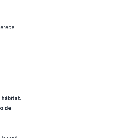
merece
 hábitat.
do de