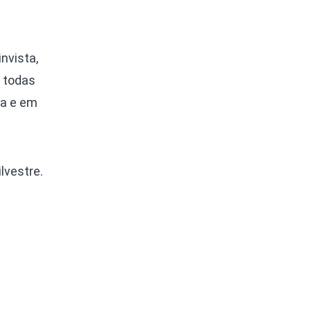
nvista,
 todas
na e em
lvestre.