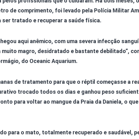
a pelos profissionais que o cuidaram. Há dois meses, o
ro de comprimento, foi levado pela Polícia Militar Am
 ser tratado e recuperar a saúde física.
chegou aqui anêmico, com uma severa infecção sanguí
 muito magro, desidratado e bastante debilitado”, co
Formágio, do Oceanic Aquarium.
nas de tratamento para que o réptil começasse a reag
urativo trocado todos os dias e ganhou peso suficien
onto para voltar ao mangue da Praia da Daniela, o que
indo para o mato, totalmente recuperado e saudável, 