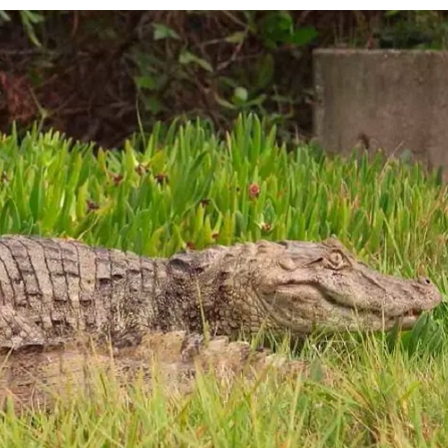
Olha o Bicho!
Photo Animal
Políticas Públ
Saúde, Bicho 
Segunda Cha
Túnel do Tem
Universo Cetr