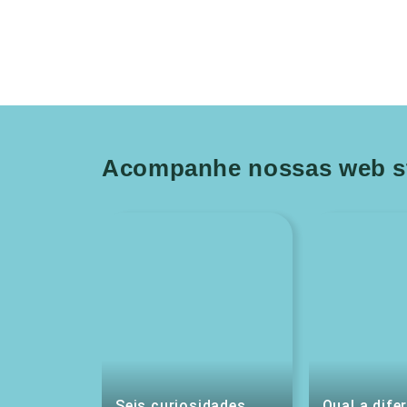
Acompanhe nossas web st
Seis curiosidades
Qual a dife