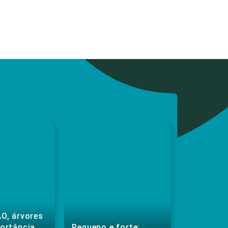
O, árvores
portância
Pequeno e forte: