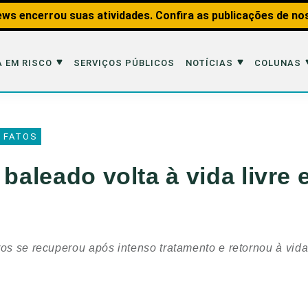
ws encerrou suas atividades. Confira as publicações de no
 EM RISCO
SERVIÇOS PÚBLICOS
NOTÍCIAS
COLUNAS
Risco
Notícias
Colunas
 FATOS
imais
Reportagens
Aquáticos
 baleado volta à vida livre
Analisando os Fatos
Educação Amb
 Transportes
Entrevistas
Fauna e Tran
tat
Web Stories
Invertebrados
ros se recuperou após intenso tratamento e retornou à vida
Na Linha de F
Observação d