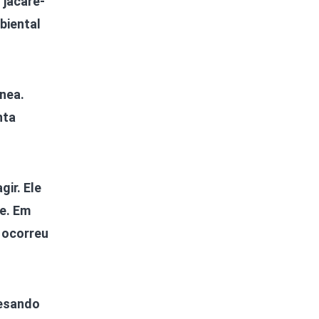
 jacaré-
biental
nea.
nta
ir. Ele
te. Em
 ocorreu
pesando