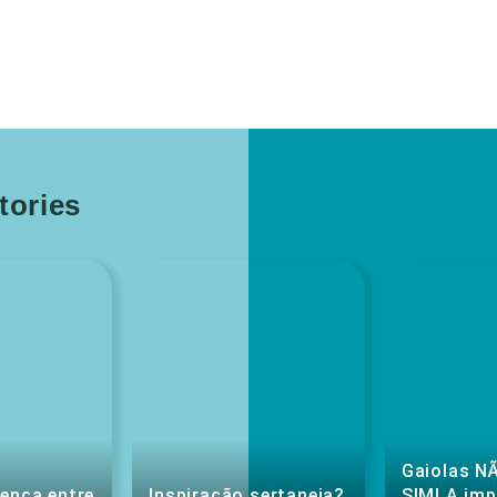
ories
Gaiolas NÃ
rença entre
Inspiração sertaneja?
SIM! A im