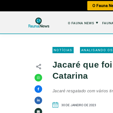
O Fauna Ne
O FAUNA NEWS
FAUNA
O Fauna News
Fauna em 
NOTÍCIAS
ANALISANDO OS
Sobre nós
Tráfico de An
Jacaré que foi
Equipe
Caça
Catarina
Parceiros
Impactos dos
Republique
Perda de Hábi
Jacaré resgatado com vários ti
Publique no Fauna
Contato/Mídia Kit
30 DE JANEIRO DE 2023