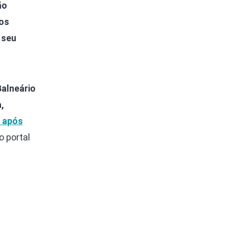
ão
mos
 seu
Balneário
,
o após
o portal