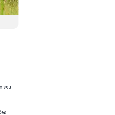
em seu
ões