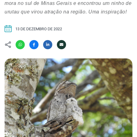
Hábitat
Contato/Mídia
mora no sul de Minas Gerais e encontrou um ninho de
Invertebra
Kit
urutau que virou atração na região. Uma inspiração!
Na Linha d
Livros do 
Observaçã
13 DE DEZEMBRO DE 2022
Nova Gera
Olha o Bic
#VotePor
Photo Ani
Missão Fa
Políticas 
Cursos
Saúde, Bic
Segunda C
Túnel do 
Universo C