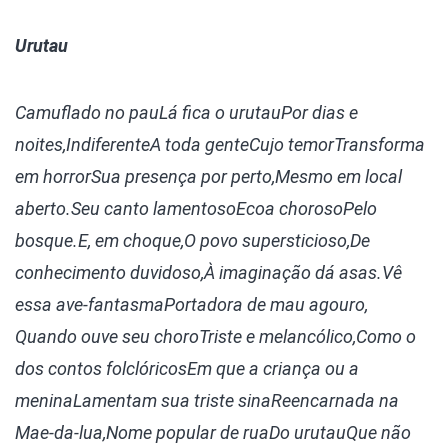
Urutau
Camuflado no pau
Lá fica o urutau
Por dias e
noites,
Indiferente
A toda gente
Cujo temor
Transforma
em horror
Sua presença por perto,
Mesmo em local
aberto.
Seu canto lamentoso
Ecoa choroso
Pelo
bosque.
E, em choque,
O povo supersticioso,
De
conhecimento duvidoso,
À imaginação dá asas.
Vê
essa ave-fantasma
Portadora de mau agouro,
Quando ouve seu choro
Triste e melancólico,
Como o
dos contos folclóricos
Em que a criança ou a
menina
Lamentam sua triste sina
Reencarnada na
Mae-da-lua,
Nome popular de rua
Do urutau
Que não