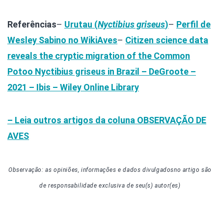
Referências
–
Urutau (
Nyctibius griseus
)
–
Perfil de
Wesley Sabino no WikiAves
–
Citizen science data
reveals the cryptic migration of the Common
Potoo Nyctibius griseus in Brazil – DeGroote –
2021 – Ibis – Wiley Online Library
– Leia outros artigos da coluna
OBSERVAÇÃO DE
AVES
Observação: as opiniões, informações e dados divulgados
no artigo
são
de responsabilidade exclusiva de seu(s) autor(es)