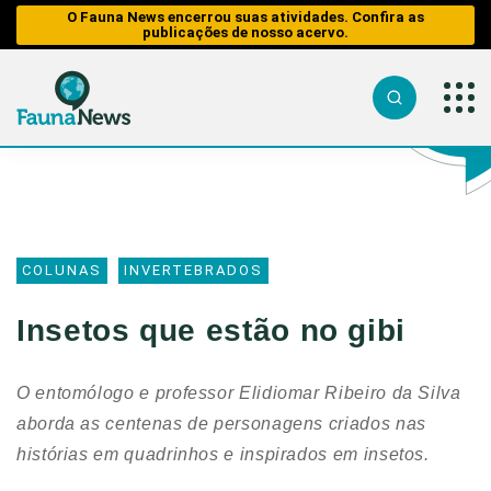
O Fauna News encerrou suas atividades. Confira as
publicações de nosso acervo.
Sobre nós
O Fauna
Fauna
Notícias
News
em
Equipe
Risco
Tráfico de
Reportagens
Parceiros
COLUNAS
INVERTEBRADOS
Sobre nós
Caça
Analisando
Tráfico de
Republiqu
os Fatos
Equipe
Animais
Impactos 
Insetos que estão no gibi
Publique n
Perda de H
Entrevistas
Parceiros
Caça
Reportage
Contato/Mí
Analisando
Web Stories
O entomólogo e professor Elidiomar Ribeiro da Silva
Republique
Impactos
Aquáticos
dos
Entrevista
aborda as centenas de personagens criados nas
Transportes
Publique no
Educação 
Fauna
histórias em quadrinhos e inspirados em insetos.
Perda de
Fauna e Tr