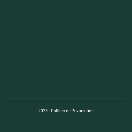
Fauna News
Licença
Creative Commons – Atribuição-SemDerivações 4.0
Internacional
2026
-
Política de Privacidade