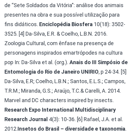
de “Sete Soldados da Vitória”: análise dos animais
presentes na obra e sua possível utilização para
fins didáticos.
Enciclopédia Biosfera
10(18): 3502-
3525.
[4] Da-Silva, E.R. & Coelho, L.B.N. 2016.
Zoologia Cultural, com ênfase na presença de
personagens inspirados emartrópodes na cultura
pop In: Da-Silva et al. (org.).
Anais do III Simpósio de
Entomologia do Rio de Janeiro UNIRIO
, p 24-34.
[5]
Da-Silva, E.R; Coelho, L.B.N.; Santos, E.L.S.; Campos,
T.R.M.; Miranda, G.S.; Araújo, T.C.& Carelli, A. 2014.
Marvel and DC characters inspired by insects.
Research Expo International Multidisciplinary
Research Journal
4(3): 10-36.
[6] Rafael, J.A. et al.
2012.
Insetos do Brasil – diversidade e taxonomia
.