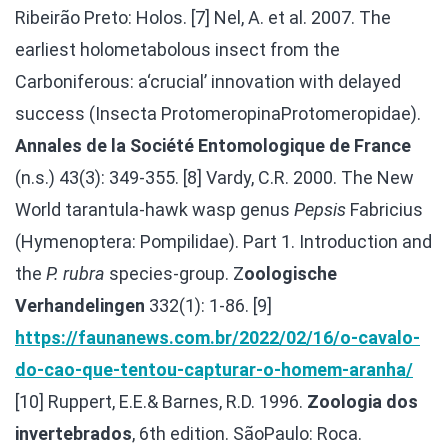
Ribeirão Preto: Holos.
[7] Nel, A. et al. 2007. The
earliest holometabolous insect from the
Carboniferous: a‘crucial’ innovation with delayed
success (Insecta ProtomeropinaProtomeropidae).
Annales de la Société Entomologique de France
(n.s.) 43(3): 349-355.
[8] Vardy, C.R. 2000. The New
World tarantula-hawk wasp genus
Pepsis
Fabricius
(Hymenoptera: Pompilidae). Part 1. Introduction and
the
P. rubra
species-group. Z
oologische
Verhandelingen
332(1): 1-86.
[9]
https://faunanews.com.br/2022/02/16/o-cavalo-
do-cao-que-tentou-capturar-o-homem-aranha/
[10] Ruppert, E.E.& Barnes, R.D. 1996.
Zoologia dos
invertebrados
, 6th edition. SãoPaulo: Roca.