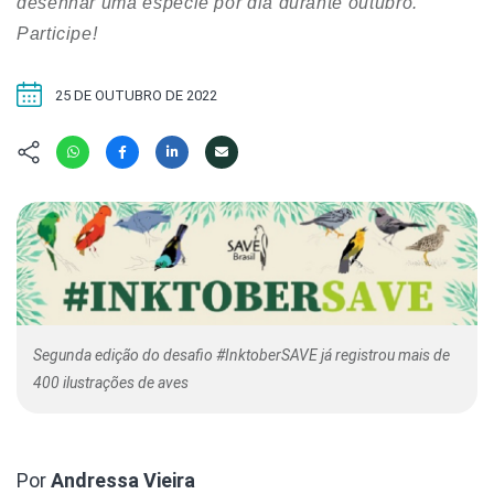
Hábitat
desenhar uma espécie por dia durante outubro.
Contato/Mídia
Invertebra
Kit
Participe!
Na Linha d
Livros do 
Observaçã
25 DE OUTUBRO DE 2022
Nova Gera
Olha o Bic
#VotePor
Photo Ani
Missão Fa
Políticas 
Cursos
Saúde, Bic
Segunda C
Túnel do 
Universo C
Segunda edição do desafio #InktoberSAVE já registrou mais de
400 ilustrações de aves
Por
Andressa Vieira