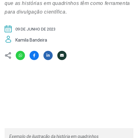
Hábitat
Contato/Mídia
que as histórias em quadrinhos têm como ferramenta
Invertebra
Kit
para divulgação científica.
Na Linha d
Livros do 
Observaçã
09 DE JUNHO DE 2023
Nova Gera
Olha o Bic
#VotePor
Kamila Bandeira
Photo Ani
Missão Fa
Políticas 
Cursos
Saúde, Bic
Segunda C
Túnel do 
Universo C
Exemplo de ilustração da história em quadrinhos