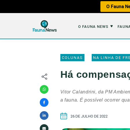
O Fauna Ne
O FAUNA NEWS
FAUNA
O Fauna News
Fauna em 
COLUNAS
NA LINHA DE FR
Sobre nós
Tráfico de An
Há compensaçã
Equipe
Caça
Parceiros
Impactos dos
Vitor Calandrini, da PM Ambie
Republique
Perda de Hábi
a fauna. É possível ocorrer qu
Publique no Fauna
26 DE JULHO DE 2022
Contato/Mídia Kit