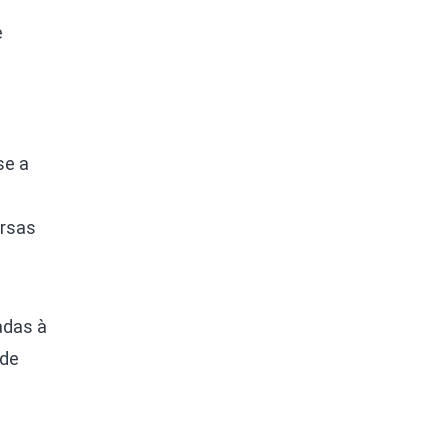
e
se a
ersas
adas à
 de