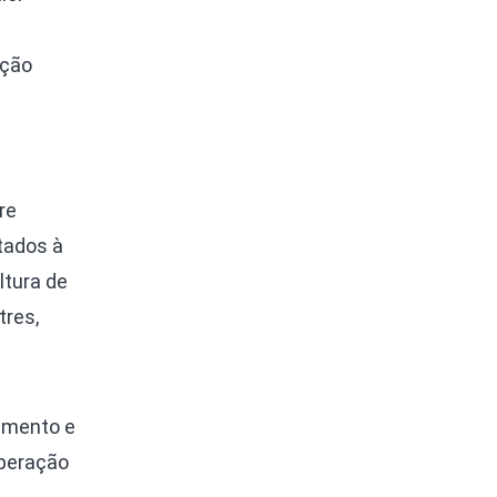
ação
re
tados à
ltura de
tres,
imento e
uperação