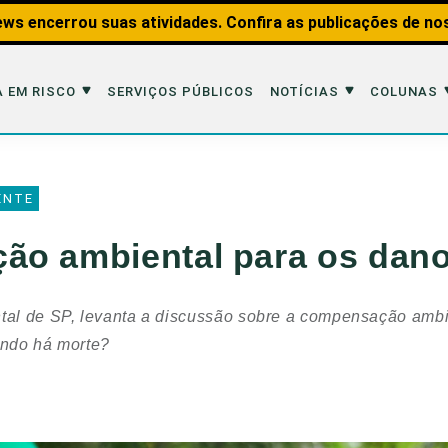
ws encerrou suas atividades. Confira as publicações de no
 EM RISCO
SERVIÇOS PÚBLICOS
NOTÍCIAS
COLUNAS
Risco
Notícias
Colunas
ENTE
imais
Reportagens
Aquáticos
o ambiental para os dano
Analisando os Fatos
Educação Amb
 Transportes
Entrevistas
Fauna e Tran
ntal de SP, levanta a discussão sobre a compensação ambi
tat
Web Stories
Invertebrados
ando há morte?
Na Linha de F
Observação d