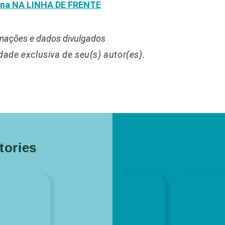
luna NA LINHA DE FRENTE
rmações e dados divulgados
dade exclusiva de seu(s) autor(es).
ories