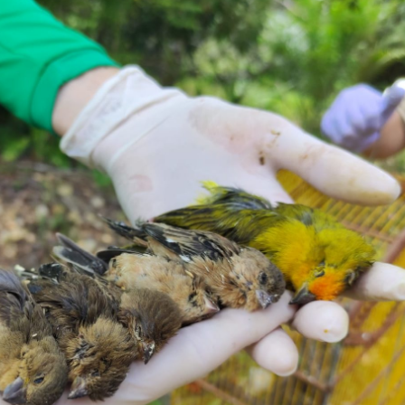
Olha o Bicho!
Photo Animal
Políticas Públ
Saúde, Bicho 
Segunda Cha
Túnel do Tem
Universo Cetr