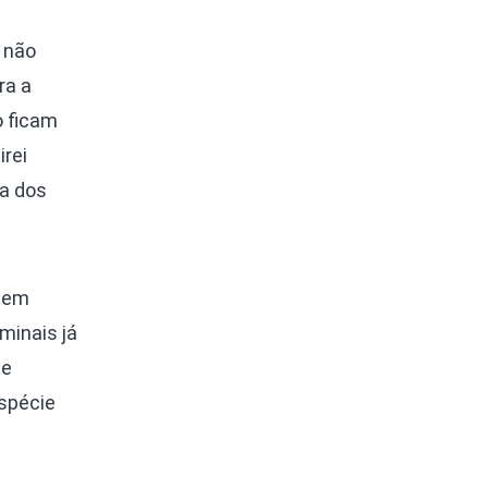
 não
ra a
o ficam
rei
da dos
s em
minais já
ue
espécie