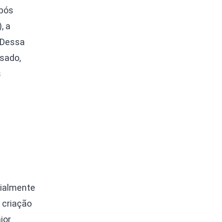
após
, a
 Dessa
sado,
s
rialmente
 criação
ior