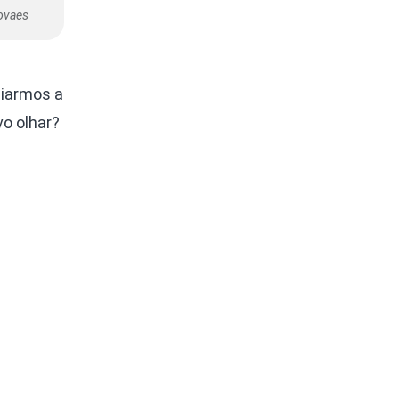
Novaes
liarmos a
o olhar?