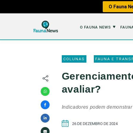
O Fauna Ne
O FAUNA NEWS
FAUNA
O Fauna News
Fauna em 
COLUNAS
FAUNA E TRANS
Sobre nós
Tráfico de An
Gerenciamento
Equipe
Caça
avaliar?
Parceiros
Impactos dos
Republique
Perda de Hábi
Indicadores podem demonstrar 
Publique no Fauna
Contato/Mídia Kit
26 DE DEZEMBRO DE 2024