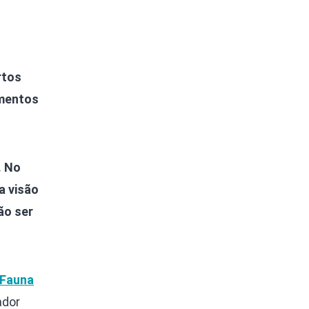
rtos
imentos
. No
a visão
ão ser
 Fauna
ador