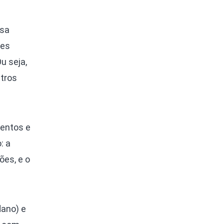
ssa
ses
u seja,
tros
ventos e
: a
ões, e o
dano) e