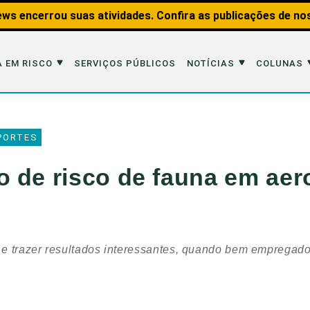
ws encerrou suas atividades. Confira as publicações de no
 EM RISCO
SERVIÇOS PÚBLICOS
NOTÍCIAS
COLUNAS
Risco
Notícias
Colunas
PORTES
imais
Reportagens
Aquáticos
 de risco de fauna em aer
Analisando os Fatos
Educação Amb
 Transportes
Entrevistas
Fauna e Tran
tat
Web Stories
Invertebrados
e trazer resultados interessantes, quando bem empregado
Na Linha de F
Observação d