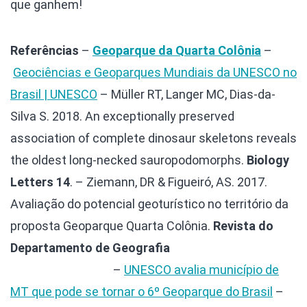
que ganhem!
Referências
–
Geoparque da Quarta Colônia
–
Geociências e Geoparques Mundiais da UNESCO no
Brasil | UNESCO
– Müller RT, Langer MC, Dias-da-
Silva S. 2018. An exceptionally preserved
association of complete dinosaur skeletons reveals
the oldest long-necked sauropodomorphs.
Biology
Letters 14
.
– Ziemann, DR & Figueiró, AS. 2017.
Avaliação do potencial geoturístico no território da
proposta Geoparque Quarta Colônia.
Revista do
Departamento de Geografia
, Universidade de São
Paulo 34, 137-149.
–
UNESCO avalia município de
MT que pode se tornar o 6º Geoparque do Brasil
–