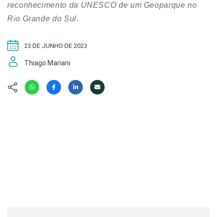
Hábitat
Contato/Mídia
reconhecimento da UNESCO de um Geoparque no
Invertebra
Kit
Rio Grande do Sul.
Na Linha d
Livros do 
Observaçã
23 DE JUNHO DE 2023
Nova Gera
Olha o Bic
#VotePor
Thiago Mariani
Photo Ani
Missão Fa
Políticas 
Cursos
Saúde, Bic
Segunda C
Túnel do 
Universo C