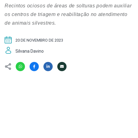
Hábitat
Contato/Mídia
Invertebra
Recintos ociosos de áreas de solturas podem auxiliar
Kit
Na Linha d
os centros de triagem e reabilitação no atendimento
Livros do 
Observaçã
de animais silvestres.
Nova Gera
Olha o Bic
#VotePor
20 DE NOVEMBRO DE 2023
Photo Ani
Missão Fa
Políticas 
Silvana Davino
Cursos
Saúde, Bic
Segunda C
Túnel do 
Universo C