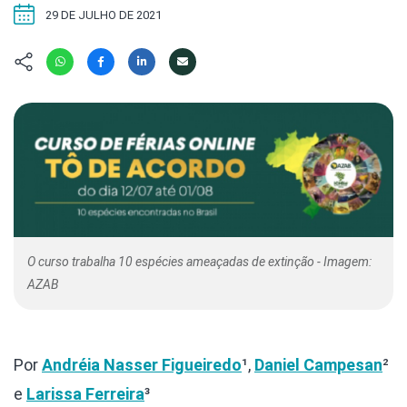
Hábitat
Contato/Mídia
Invertebra
29 DE JULHO DE 2021
Kit
Na Linha d
Livros do 
Observaçã
Nova Gera
Olha o Bic
#VotePor
Photo Ani
Missão Fa
Políticas 
Cursos
Saúde, Bic
Segunda C
Túnel do 
Universo C
O curso trabalha 10 espécies ameaçadas de extinção - Imagem:
AZAB
Por
Andréia Nasser Figueiredo
¹,
Daniel Campesan
²
e
Larissa Ferreira
³