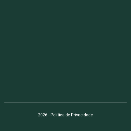
Fauna News
Licença
Creative Commons – Atribuição-SemDerivações 4.0
Internacional
2026
-
Política de Privacidade