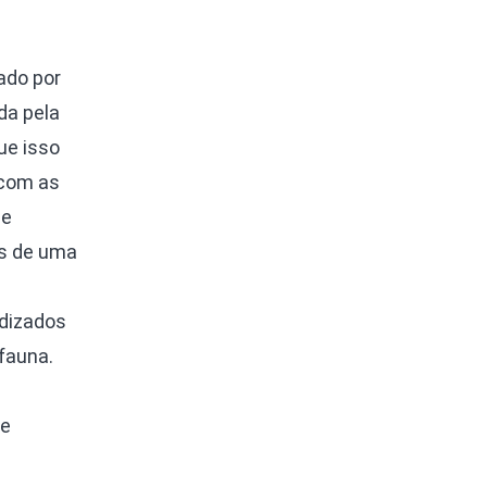
ado por
da pela
ue isso
 com as
de
os de uma
ndizados
fauna.
de