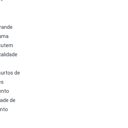
rande
puma
scutem
talidade
surtos de
es
ento
dade de
ento