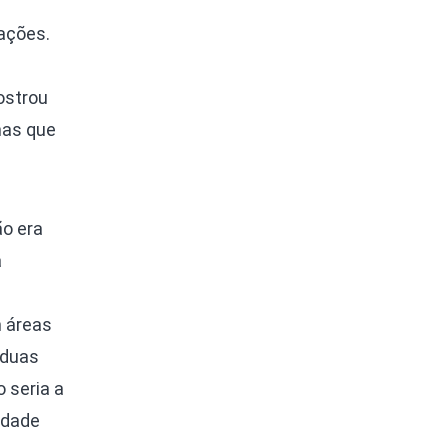
ações.
ostrou
mas que
o era
a
m áreas
 duas
 seria a
idade