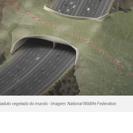
Olha o Bicho!
Photo Animal
Políticas Públ
Saúde, Bicho 
Segunda Cha
Túnel do Tem
Universo Cetr
viaduto vegetado do mundo - Imagem: National Wildlife Federation