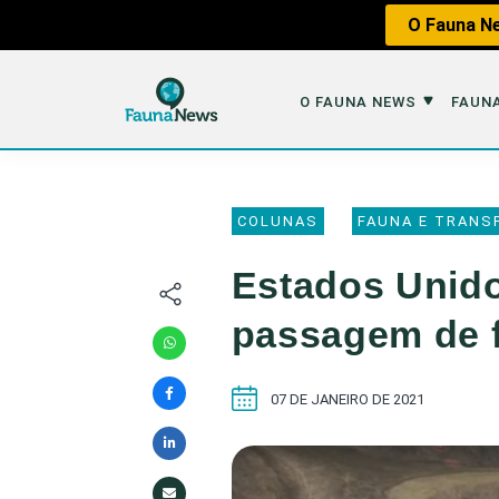
O Fauna Ne
O FAUNA NEWS
FAUNA
O Fauna News
Fauna em 
COLUNAS
FAUNA E TRANS
Sobre nós
Tráfico de An
Estados Unido
Equipe
Caça
passagem de 
Parceiros
Impactos dos
Republique
Perda de Hábi
07 DE JANEIRO DE 2021
Publique no Fauna
Contato/Mídia Kit