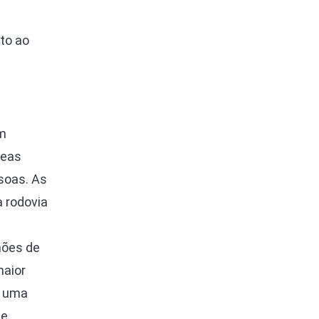
to ao
em
reas
soas. As
 rodovia
hões de
maior
a uma
 e