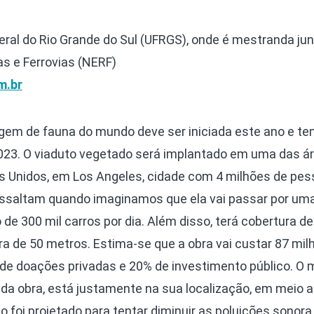
eral do Rio Grande do Sul (UFRGS), onde é mestranda jun
as e Ferrovias (NERF)
m.br
gem de fauna do mundo deve ser iniciada este ano e t
023. O viaduto vegetado será implantado em uma das á
 Unidos, em Los Angeles, cidade com 4 milhões de pes
essaltam quando imaginamos que ela vai passar por uma
de 300 mil carros por dia. Além disso, terá cobertura de
a de 50 metros. Estima-se que a obra vai custar 87 mil
% de doações privadas e 20% de investimento público. O 
 da obra, está justamente na sua localização, em meio 
o foi projetado para tentar diminuir as poluições sonora