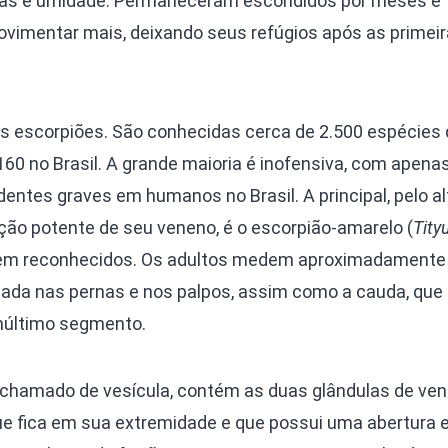
das e umidade. Permaneceram escondidos por meses e
vimentar mais, deixando seus refúgios após as primei
s escorpiões. São conhecidas cerca de 2.500 espécies 
60 no Brasil. A grande maioria é inofensiva, com apena
ntes graves em humanos no Brasil. A principal, pelo al
ção potente de seu veneno, é o escorpião-amarelo (
Tity
erem reconhecidos. Os adultos medem aproximadamente
lada nas pernas e nos palpos, assim como a cauda, qu
núltimo segmento.
chamado de vesícula, contém as duas glândulas de ven
 que fica em sua extremidade e que possui uma abertura