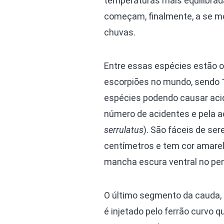
temperaturas mais equilibra
começam, finalmente, a se mo
chuvas.
Entre essas espécies estão o
escorpiões no mundo, sendo 1
espécies podendo causar acide
número de acidentes e pela a
serrulatus
). São fáceis de s
centímetros e tem cor amare
mancha escura ventral no pe
O último segmento da cauda, 
é injetado pelo ferrão curvo