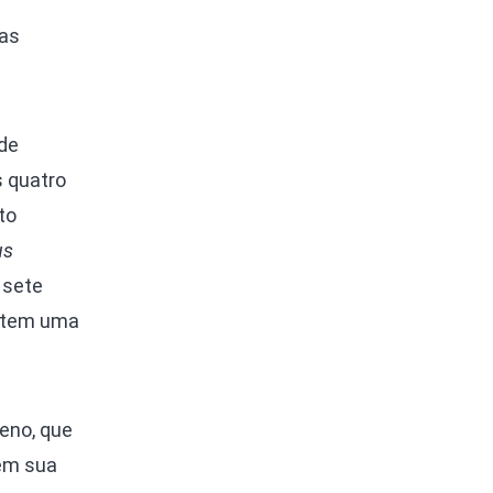
ras
de
s quatro
to
us
 sete
e tem uma
eno, que
 em sua