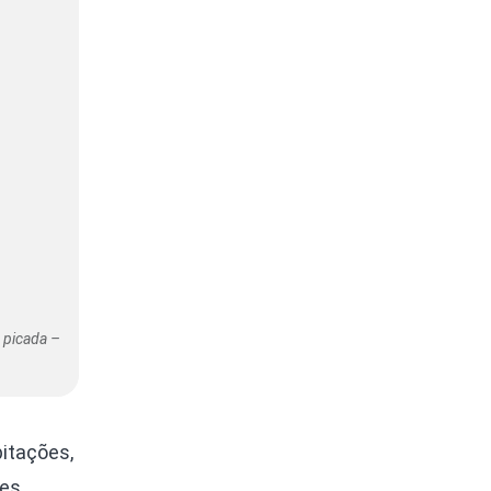
 picada –
itações,
es.