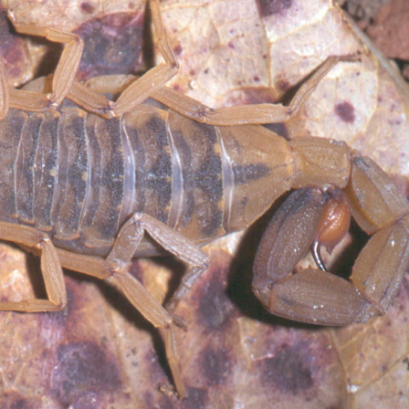
Olha o Bicho!
Photo Animal
Políticas Públ
Saúde, Bicho 
Segunda Cha
Túnel do Tem
Universo Cetr