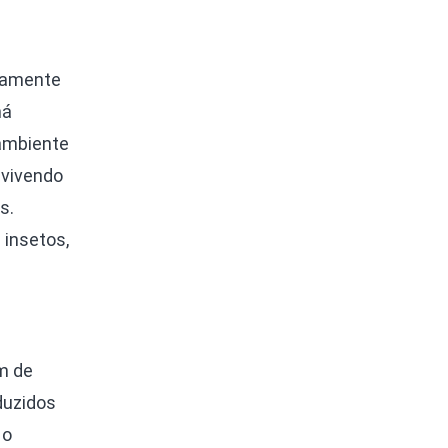
atamente
há
 ambiente
 vivendo
s.
 insetos,
m de
duzidos
 o