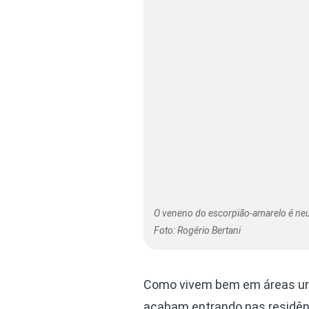
O veneno do escorpião-amarelo é neur
Foto: Rogério Bertani
Como vivem bem em áreas urb
acabam entrando nas residênc