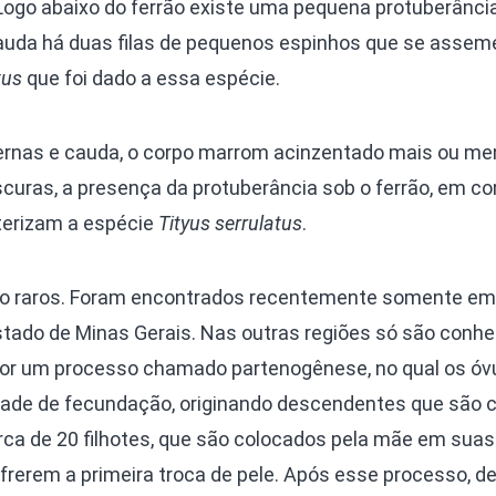
 Logo abaixo do ferrão existe uma pequena protuberânci
auda há duas filas de pequenos espinhos que se assem
tus
que foi dado a essa espécie.
ernas e cauda, o corpo marrom acinzentado mais ou m
ras, a presença da protuberância sob o ferrão, em co
terizam a espécie
Tityus serrulatus
.
o raros. Foram encontrados recentemente somente e
stado de Minas Gerais. Nas outras regiões só são conh
or um processo chamado partenogênese, no qual os óv
de de fecundação, originando descendentes que são c
ca de 20 filhotes, que são colocados pela mãe em sua
ofrerem a primeira troca de pele. Após esse processo, 