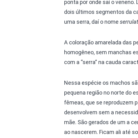
ponta por onde sai o veneno.
dois últimos segmentos da c
uma serra, daí o nome
serrula
A coloração amarelada das p
homogêneo, sem manchas escu
com a “serra” na cauda carac
Nessa espécie os machos sã
pequena região no norte do e
fêmeas, que se reproduzem p
desenvolvem sem a necessida
mãe. São gerados de um a cer
ao nascerem. Ficam ali até s