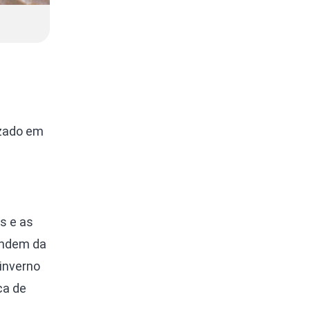
izado em
s e as
endem da
inverno
ca de