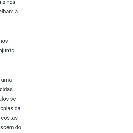
a e nos
elham a
enos
njunto
m uma
ecidas
ulos se
ópias da
s costas
descem do