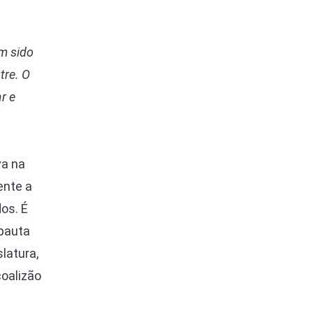
m sido
tre. O
r e
va na
ente a
os. É
 pauta
latura,
coalizão