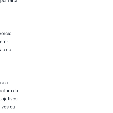
por falta
vórcio
bem-
zão do
ra a
tratam da
objetivos
tivos ou