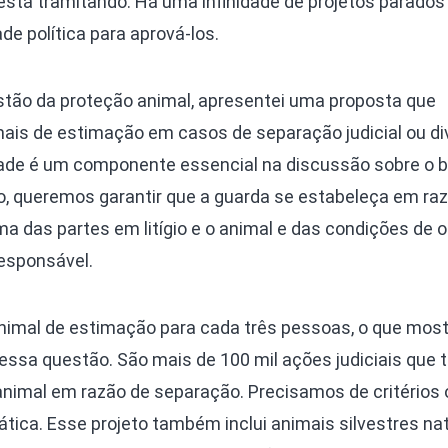
 está tramitando. Há uma infinidade de projetos parados 
de política para aprová-los.
tão da proteção animal, apresentei uma proposta que
ais de estimação em casos de separação judicial ou di
vidade é um componente essencial na discussão sobre o 
to, queremos garantir que a guarda se estabeleça em ra
ma das partes em litígio e o animal e das condições de o
responsável.
nimal de estimação para cada três pessoas, o que most
essa questão. São mais de 100 mil ações judiciais que 
animal em razão de separação. Precisamos de critérios 
tica. Esse projeto também inclui animais silvestres na