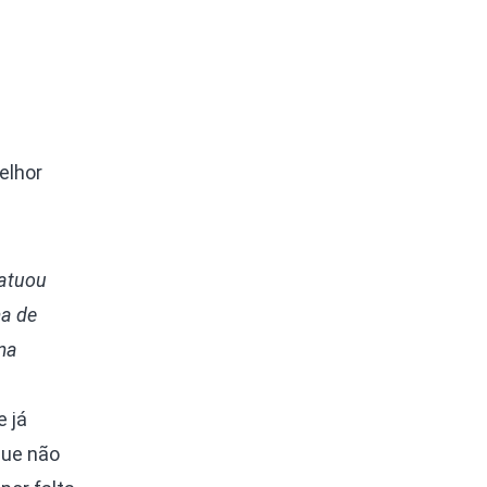
elhor
 atuou
ma de
uma
 já
que não