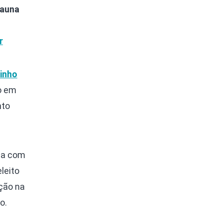
auna
r
inho
o em
nto
gia com
leito
ção na
o.