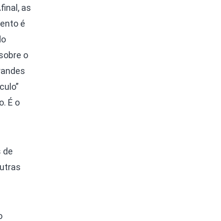
inal, as
Nova G
Olha o 
ento é
#VoteP
Photo A
icas
do
Missão 
Polític
sobre o
e Gente
Cursos
Saúde, 
randes
Segund
nce
culo”
Túnel 
po
. É o
Univers
as
s de
utras
o