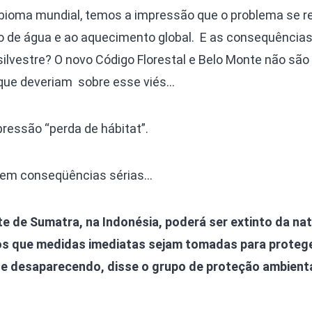
 bioma mundial, temos a impressão que o problema se r
ão de água e ao aquecimento global. E as consequências
lvestre? O novo Código Florestal e Belo Monte não são
que deveriam sobre esse viés…
pressão “perda de hábitat”.
 tem conseqüências sérias…
te de Sumatra, na Indonésia, poderá ser extinto da na
s que medidas imediatas sejam tomadas para protege
te desaparecendo, disse o grupo de proteção ambient