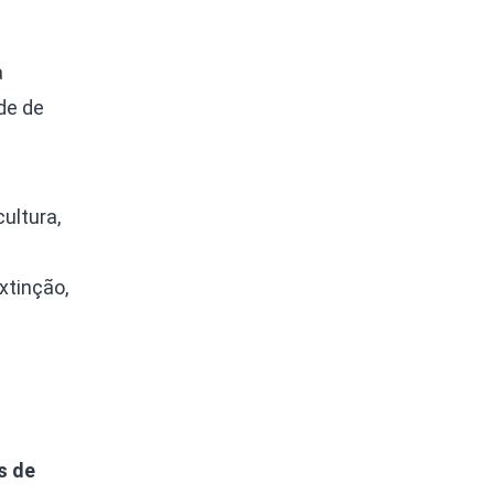
a
de de
ultura,
xtinção,
s de