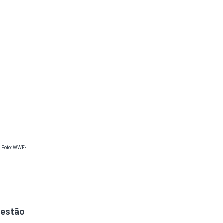
–
Foto: WWF-
 estão