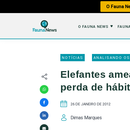
O Fauna Ne
O FAUNA NEWS
FAUNA
O Fauna News
Fauna em 
NOTÍCIAS
ANALISANDO OS
Sobre nós
Tráfico de An
Elefantes ame
Equipe
Caça
perda de hábit
Parceiros
Impactos dos
Republique
Perda de Hábi
26 DE JANEIRO DE 2012
Publique no Fauna
Dimas Marques
Contato/Mídia Kit