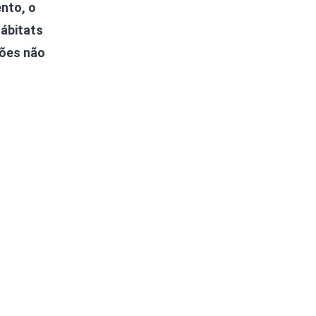
nto, o
ábitats
ções não