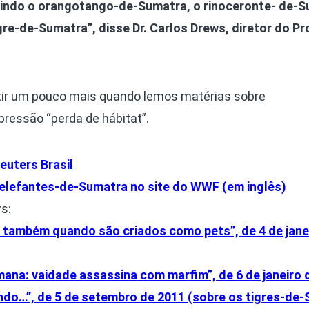
luindo o orangotango-de-Sumatra, o rinoceronte- de-S
gre-de-Sumatra”, disse Dr. Carlos Drews, diretor do P
letir um pouco mais quando lemos matérias sobre
ressão “perda de hábitat”.
euters Brasil
 elefantes-de-Sumatra no site do WWF (em inglês)
s:
também quando são criados como pets”, de 4 de jane
mana: vaidade assassina com marfim”, de 6 de janeiro 
do…”, de 5 de setembro de 2011 (sobre os tigres-de-