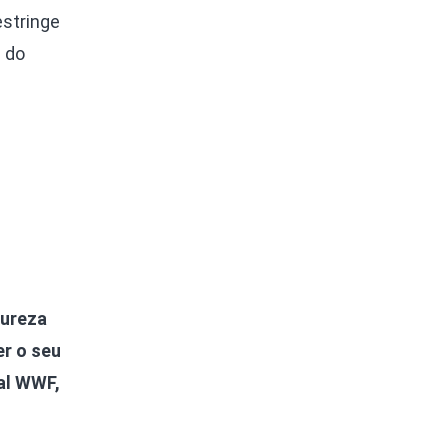
estringe
 do
tureza
r o seu
al WWF,