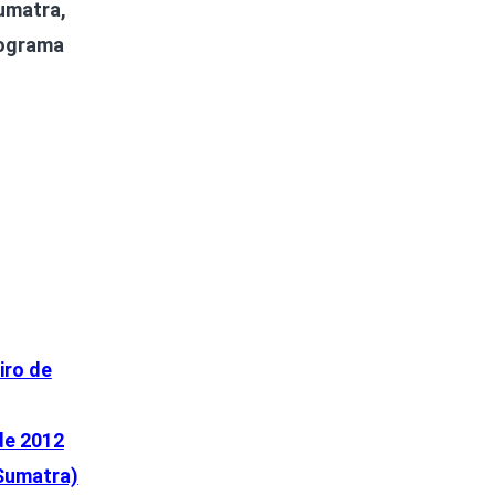
umatra,
rograma
iro de
de 2012
Sumatra)