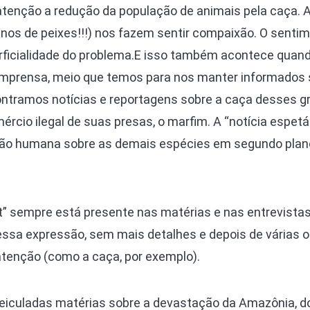
Olha o Bicho!
nção a redução da população de animais pela caça. Af
Photo Animal
os de peixes!!!) nos fazem sentir compaixão. O sentim
Políticas Públ
rficialidade do problema.E isso também acontece quan
imprensa, meio que temos para nos manter informados 
Saúde, Bicho 
ntramos notícias e reportagens sobre a caça desses g
Segunda Cha
cio ilegal de suas presas, o marfim. A “notícia espetá
Túnel do Tem
são humana sobre as demais espécies em segundo plano
Universo Cetr
t” sempre está presente nas matérias e nas entrevista
ssa expressão, sem mais detalhes e depois de várias o
enção (como a caça, por exemplo).
veiculadas matérias sobre a devastação da Amazônia, d