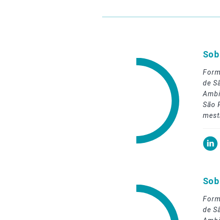
Sob
Form
de S
Ambi
São 
mest
Sob
Form
de S