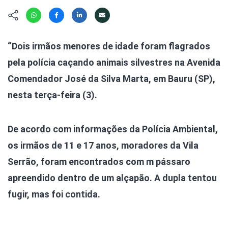
Hábitat
Contato/Mídia
Invertebra
Kit
Na Linha d
Livros do 
Observaçã
“Dois irmãos menores de idade foram flagrados
Nova Gera
Olha o Bic
pela polícia caçando animais silvestres na Avenida
#VotePor
Photo Ani
Comendador José da Silva Marta, em Bauru (SP),
Missão Fa
Políticas 
nesta terça-feira (3).
Cursos
Saúde, Bic
Segunda C
De acordo com informações da Polícia Ambiental,
Túnel do 
Universo C
os irmãos de 11 e 17 anos, moradores da Vila
Serrão, foram encontrados com m pássaro
apreendido dentro de um alçapão. A dupla tentou
fugir, mas foi contida.