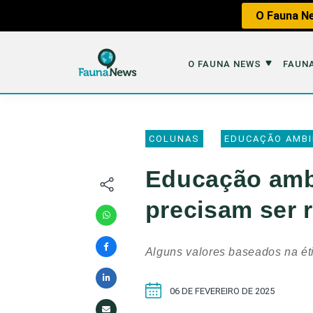
O Fauna Ne
O FAUNA NEWS
FAUNA
O Fauna News
Fauna em 
COLUNAS
EDUCAÇÃO AMBI
Sobre nós
Tráfico de An
Educação ambi
Equipe
Caça
precisam ser 
Parceiros
Impactos dos
Republique
Perda de Hábi
Alguns valores baseados na éti
Publique no Fauna
Contato/Mídia Kit
06 DE FEVEREIRO DE 2025