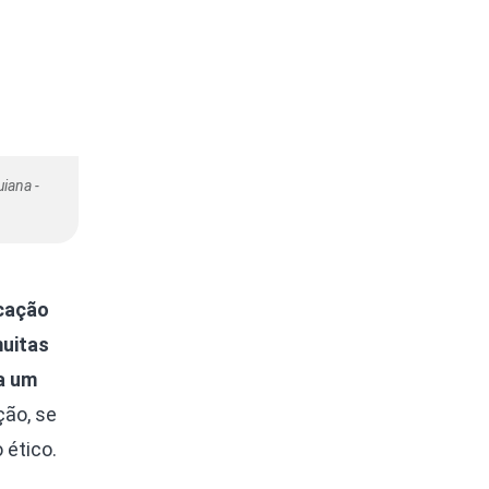
uiana -
cação
uitas
a um
ção, se
 ético.