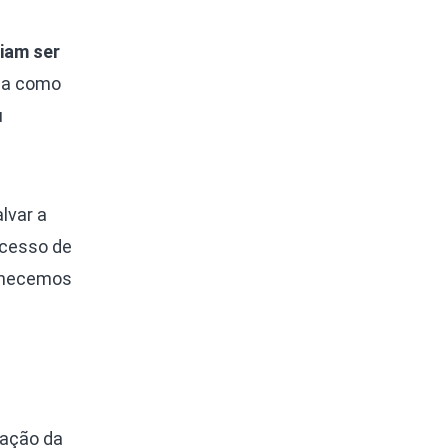
iam ser
za como
u
lvar a
ocesso de
onhecemos
ração da