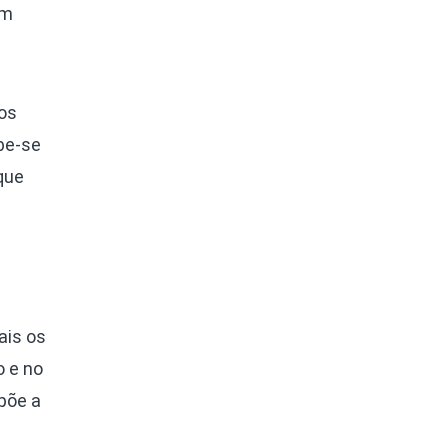
em
os
be-se
que
ais os
o e no
põe a