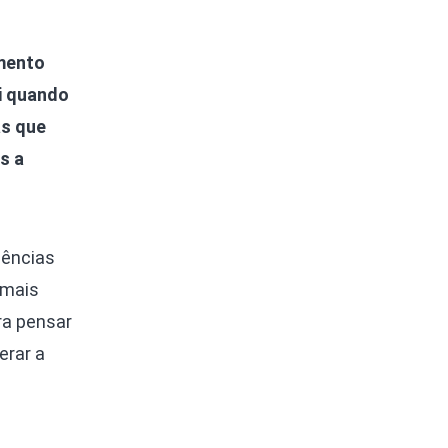
imento
i quando
as que
s a
dências
 mais
ra pensar
erar a