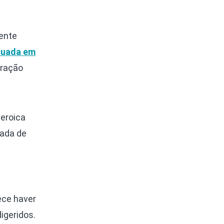
ente
cuada em
bração
eroica
çada de
ece haver
igeridos.