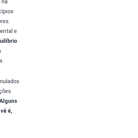
 na
cípios
res.
ental e
ilíbrio
m
a.
rmulados
ações
Alguns
vê é,