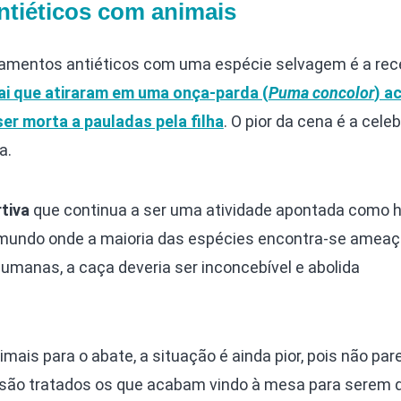
tiéticos com animais
mentos antiéticos com uma espécie selvagem é a rec
i que atiraram em uma onça-parda (
Puma concolor
) a
er morta a pauladas pela filha
. O pior da cena é a cele
a.
tiva
que continua a ser uma atividade apontada como h
m mundo onde a maioria das espécies encontra-se amea
manas, a caça deveria ser inconcebível e abolida
mais para o abate, a situação é ainda pior, pois não par
ão tratados os que acabam vindo à mesa para serem d