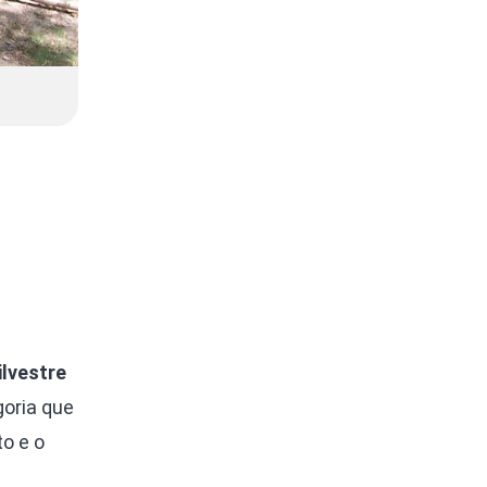
ilvestre
goria que
to e o