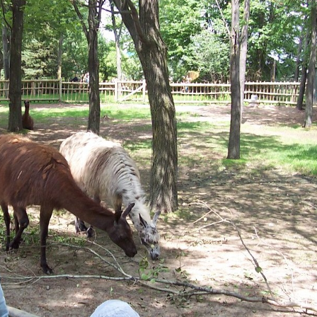
Olha o Bicho!
Photo Animal
Políticas Públ
Saúde, Bicho 
Segunda Cha
Túnel do Tem
Universo Cetr