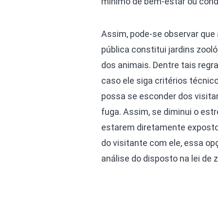
mínimo de bem-estar ou condi
Assim, pode-se observar que 
pública constitui jardins zoo
dos animais. Dentre tais regr
caso ele siga critérios técnic
possa se esconder dos visita
fuga. Assim, se diminui o est
estarem diretamente expostos.
do visitante com ele, essa op
análise do disposto na lei de