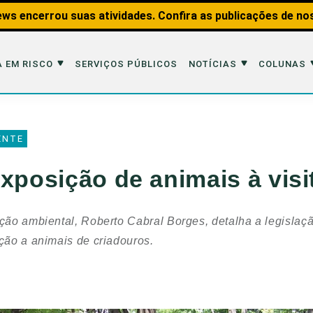
ws encerrou suas atividades. Confira as publicações de no
 EM RISCO
SERVIÇOS PÚBLICOS
NOTÍCIAS
COLUNAS
Risco
Notícias
Colunas
ENTE
imais
Reportagens
Aquáticos
exposição de animais à vis
Analisando os Fatos
Educação Amb
 Transportes
Entrevistas
Fauna e Tran
ação ambiental, Roberto Cabral Borges, detalha a legislaçã
tat
Web Stories
Invertebrados
ação a animais de criadouros.
Na Linha de F
Observação d