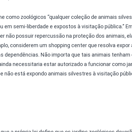
fine como zoológicos “qualquer coleção de animais silve
u em semi-liberdade e expostos à visitação pública.” E
er não possuir repercussão na proteção dos animais, el
plo, considerem um shopping center que resolva expor
as dependências. Não importa que tais animais tenham
 ainda necessitaria estar autorizado a funcionar como ja
ele não está expondo animais silvestres à visitação públ
ue a própria lei define que os jardins zoológicos deverão