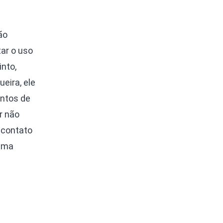
ão
tar o uso
into,
ueira, ele
ontos de
r não
 contato
 uma