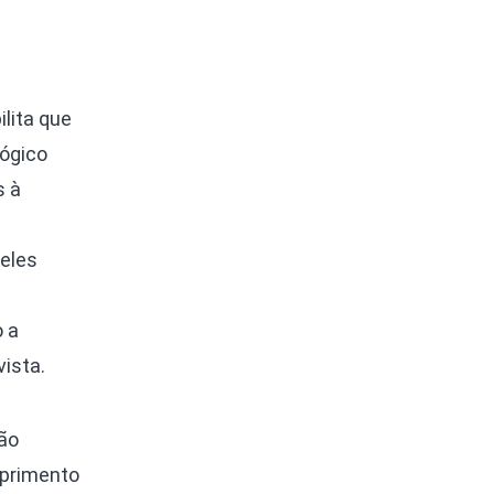
lita que
lógico
s à
 eles
o a
ista.
são
mprimento