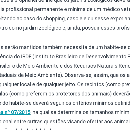
cia profissional permanente e mínima de um médico vete
voltando ao caso do shopping, caso ele quisesse expor an
tro como jardim zoológico e, ainda, possuir esses profis
imais serão mantidos também necessita de um habite-se q
ncia do IBDF (Instituto Brasileiro de Desenvolvimento Fl
rasileiro de Meio Ambiente e dos Recursos Naturais Ren
aduais de Meio Ambiente). Observa-se, assim, que os 
alquer local e de qualquer jeito. Os recintos (como pr
aulas (como preferem os protetores dos animais) deverã
 do habite-se deverá seguir os critérios mínimos defini
a nº 07/2015
, na qual se determina os tamanhos mínim
ional entre outras questões visando ofertar aos animai