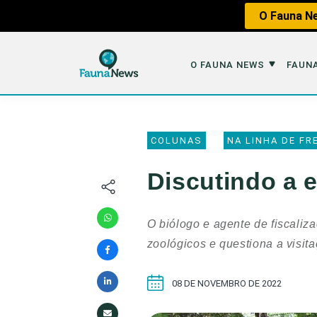
O Fauna Ne
O FAUNA NEWS
FAUNA
O Fauna News
Fauna em 
COLUNAS
NA LINHA DE FR
Sobre nós
Tráfico de An
Discutindo a 
Equipe
Caça
Parceiros
Impactos dos
O biólogo e agente de fiscaliz
Republique
Perda de Hábi
zoológicos e questiona a visit
Publique no Fauna
08 DE NOVEMBRO DE 2022
Contato/Mídia Kit