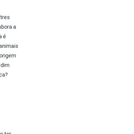
stres
mbora a
a é
 animais
 origem
rdim
ica?
 ter,