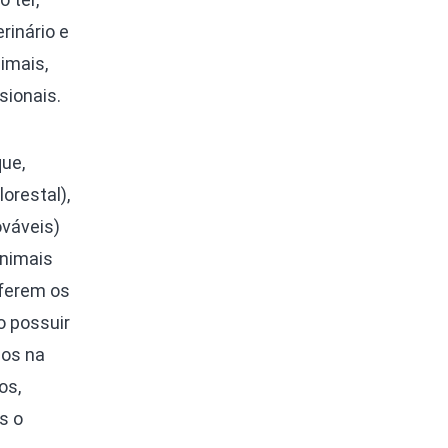
rinário e
imais,
sionais.
ue,
orestal),
ováveis)
animais
eferem os
o possuir
dos na
os,
s o