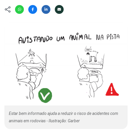
Hábitat
Contato/Mídia
Invertebra
Kit
Na Linha d
Livros do 
Observaçã
Nova Gera
Olha o Bic
#VotePor
Photo Ani
Missão Fa
Políticas 
Cursos
Saúde, Bic
Segunda C
Túnel do 
Universo C
Estar bem informado ajuda a reduzir o risco de acidentes com
animais em rodovias - Ilustração: Garber