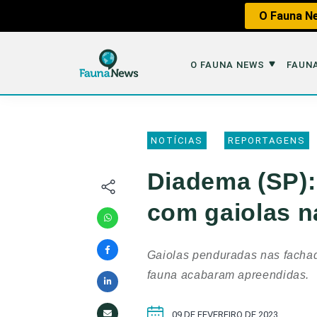
O Fauna Ne
O FAUNA NEWS
FAUNA
O Fauna News
Fauna em 
NOTÍCIAS
REPORTAGENS
Sobre nós
Tráfico de An
Diadema (SP):
Equipe
Caça
com gaiolas n
Parceiros
Impactos dos
Republique
Perda de Hábi
Gaiolas penduradas nas fachada
Publique no Fauna
fauna acabaram apreendidas.
Contato/Mídia Kit
09 DE FEVEREIRO DE 2023