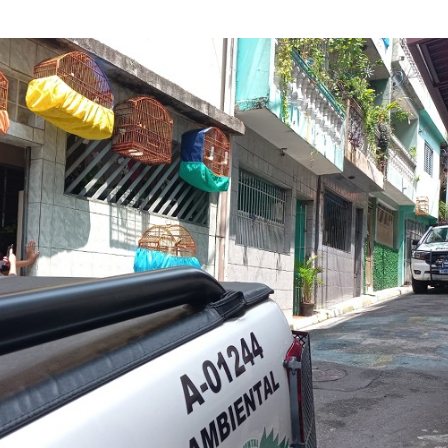
Olha o Bicho!
Photo Animal
Políticas Públ
Saúde, Bicho 
Segunda Cha
Túnel do Tem
Universo Cetr