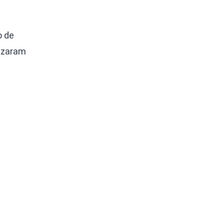
o de
lizaram