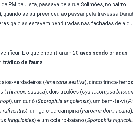
da PM paulista, passava pela rua Solimões, no bairro
, quando se surpreendeu ao passar pela travessa Danú
eras gaiolas estavam penduradas nas fachadas de alg
 verificar. E o que encontraram 20
aves sendo criadas
do
tráfico de fauna
.
aios-verdadeiros (
Amazona aestiva
), cinco trinca-ferro
s (
Thraupis sauaca
), dois azulões (
Cyanocompsa brisson
hopi
), um curió (
Sporophila angolensis
), um bem-te-vi (
P
 rufiventris
), um galo-da-campina (
Paroaria dominicana
)
us fringilloides
) e um coleiro-baiano (
Sporophila nigricolli