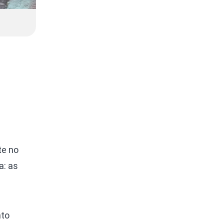
te no
a: as
nto