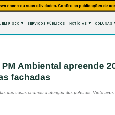
ws encerrou suas atividades. Confira as publicações de no
 EM RISCO
SERVIÇOS PÚBLICOS
NOTÍCIAS
COLUNAS
Risco
Notícias
Colunas
imais
Reportagens
Aquáticos
 PM Ambiental apreende 2
Analisando os Fatos
Educação Amb
as fachadas
 Transportes
Entrevistas
Fauna e Tran
tat
Web Stories
Invertebrados
s das casas chamou a atenção dos policiais. Vinte aves v
Na Linha de F
Observação d