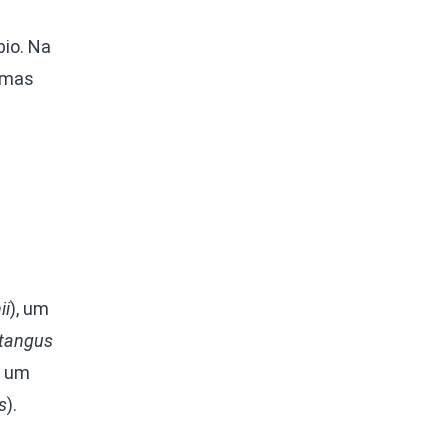
bio. Na
umas
s
ii
), um
itangus
, um
s
).