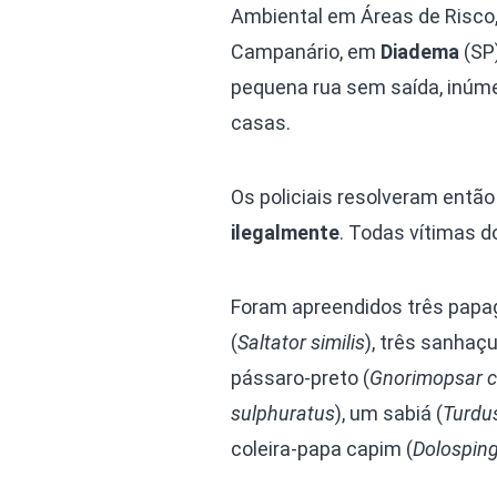
Ambiental em Áreas de Risco, 
Campanário, em
Diadema
(SP)
pequena rua sem saída, inúm
casas.
Os policiais resolveram então
ilegalmente
. Todas vítimas 
Foram apreendidos três papag
(
Saltator similis
), três sanhaçu
pássaro-preto (
Gnorimopsar c
sulphuratus
), um sabiá (
Turdus
coleira-papa capim (
Dolosping