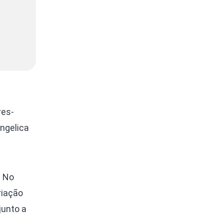
res-
ngelica
. No
riação
junto a