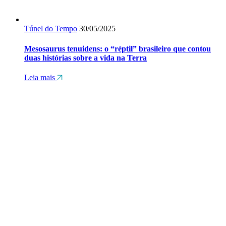
Túnel do Tempo
30/05/2025
Mesosaurus tenuidens: o “réptil” brasileiro que contou
duas histórias sobre a vida na Terra
Leia mais