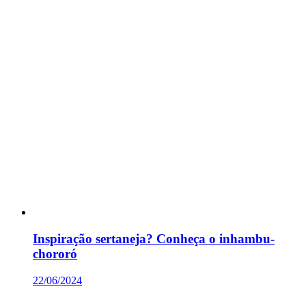
Inspiração sertaneja? Conheça o inhambu-
chororó
22/06/2024