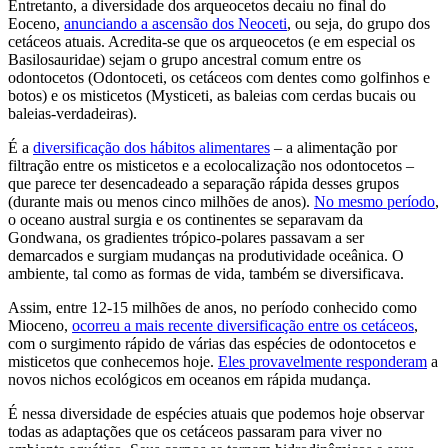
Entretanto, a diversidade dos arqueocetos decaiu no final do
Eoceno,
anunciando a ascensão dos Neoceti
, ou seja, do grupo dos
cetáceos atuais. Acredita-se que os arqueocetos (e em especial os
Basilosauridae) sejam o grupo ancestral comum entre os
odontocetos (Odontoceti, os cetáceos com dentes como golfinhos e
botos) e os misticetos (Mysticeti, as baleias com cerdas bucais ou
baleias-verdadeiras).
É a
diversificação dos hábitos alimentares
– a alimentação por
filtração entre os misticetos e a ecolocalização nos odontocetos –
que parece ter desencadeado a separação rápida desses grupos
(durante mais ou menos cinco milhões de anos).
No mesmo período
,
o oceano austral surgia e os continentes se separavam da
Gondwana, os gradientes trópico-polares passavam a ser
demarcados e surgiam mudanças na produtividade oceânica. O
ambiente, tal como as formas de vida, também se diversificava.
Assim, entre 12-15 milhões de anos, no período conhecido como
Mioceno,
ocorreu a mais recente diversificação entre os cetáceos
,
com o surgimento rápido de várias das espécies de odontocetos e
misticetos que conhecemos hoje.
Eles provavelmente responderam
a
novos nichos ecológicos em oceanos em rápida mudança.
É nessa diversidade de espécies atuais que podemos hoje observar
todas as adaptações que os cetáceos passaram para viver no