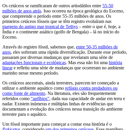
Os cetáceos se ramificaram de outros artiodátilos entre
55-50
milhões de anos atrás
. Isso ocorreu na época geológica do Eoceno,
que compreende o período entre 55-35 milhões de anos. Os
primeiros cetáceos fósseis que se têm registro evoluíram nas
margens do antigo mar tropical de Tethys
– entre o que é, hoje, a
Índia e o continente asiático (golfo de Bengala) – lá no início do
Eoceno.
Através do registro fóssil, sabemos que,
entre 50-35 milhões de
anos
, eles sofreram uma rápida diversificação. Durante esse período,
passaram por diversas mudanças que revelaram uma série de
adaptações funcionais e ecológicas
. Mas essa não foi uma
história
linear
e refletiu uma série de mudanças que ocorreram no ambiente
marinho nesse mesmo período.
Os cetáceos ancestrais, ainda terrestres, parecem ter começado a
utilizar o ambiente aquático como
refúgio contra predadores ou
como fonte de alimento
. Na literatura, eles são frequentemente
referidos como
“anfíbios”
, dada sua capacidade de andar em terra e
nadar. Existem inúmeras e múltiplas linhas de evidências que
documentam a evolução dos cetáceos nessa transição do ambiente
terrestre para o aquático.
Um fóssil importante para começar a contar essa história é o
Pakicetus
, considerado
um dos primeiros cetáceos
. Esse mamífero