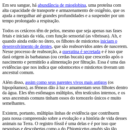
Em seu sangue, há
abundância de mioglobina
, uma proteína com
alta capacidade de transporte e armazenamento de oxigênio, que os
ajuda a mergulhar até grandes profundidades e a suspender por um
tempo prolongado a respiração.
Todos os cetáceos têm de pelos, mesmo que seja apenas nas fases
fetais e iniciais da vida, com função sensorial (as vibrissas). Ah, e
quando ainda estão no útero, os filhotes de misticetos
iniciam o
desenvolvimento de dentes
, que são reabsorvidos antes de nascerem.
Nesse processo de reabsorção, a
queratina é secretada
e é isso que
dará origem às barbatanas (ou cerdas bucais) que crescerão após o
nascimento e permitirão a alimentação por filtração. Essa é uma das
evidências que nos indica que odontocetos e misticetos tiveram um
ancestral comum.
Além disso,
assim como seus parentes vivos mais antigos
(os
hipopótamos), as fêmeas dão à luz e amamentam seus filhotes dentro
da água. Eles têm estômagos múltiplos, têm testículos internos, e os
seus ancestrais comuns tinham ossos do tornozelo únicos e muito
semelhantes.
Existem, portanto, múltiplas linhas de evidência que contribuem
para nossa compreensão sobre a evolução e a história de vida desses
animais na Terra. O registro fóssil é uma delas e é por isso que
pesquisas e descobertas como a do
Phiomicetus anubis
são tão