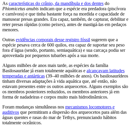
As
características do crânio, da mandíbula e dos dentes
do
Phiomicetus anubis
indicam que a espécie era predadora (piscívora
e carnívora) e que tinha bastante força na mordida e capacidade de
manusear presas grandes. Era capaz, também, de capturar, debilitar e
reter presas rápidas (como peixes), antes de mastigá-las em pedaços
menores.
Outras
evidências corporais desse registro fóssil
sugerem que a
espécie pesava cerca de 600 quilos, era capaz de suportar seu peso
fora d’água (sendo, portanto, semiaquática) e sua carcaça podia ser
aproveitada por pequenos tubarões após a sua morte.
Alguns milhões de anos mais tarde, as espécies da família
Basilosauridae já eram totalmente aquáticas e
alcançavam latitudes
temperadas e antárticas
(39–40 milhões de anos). Os basilosaurídeos
tinham diversas adaptações à vida aquática que, até então, não
estavam presentes entre os outros arqueocetos. Alguns exemplos são
os membros posteriores reduzidos, os membros anteriores já em
forma de nadadeiras e corpos muito mais hidrodinâmicos.
Foram mudanças simultâneas nos
mecanismos locomotores e
auditivos
que permitiram a dispersão dos arqueocetos para além das
águas quentes e rasas do mar de Tethys, prenunciando hábitos
totalmente oceânicos.