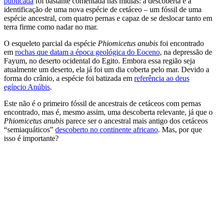
publicada
foi bastante comentada nas mídias: a descoberta e a
identificação de uma nova espécie de cetáceo – um fóssil de uma
espécie ancestral, com quatro pernas e capaz de se deslocar tanto em
terra firme como nadar no mar.
O esqueleto parcial da espécie
Phiomicetus anubis
foi encontrado
em
rochas que datam a época geológica do Eoceno
, na depressão de
Fayum, no deserto ocidental do Egito. Embora essa região seja
atualmente um deserto, ela já foi um dia coberta pelo mar. Devido a
forma do crânio, a espécie foi batizada em
referência ao deus
egípcio Anúbis
.
Este não é o primeiro fóssil de ancestrais de cetáceos com pernas
encontrado, mas é, mesmo assim, uma descoberta relevante, já que o
Phiomicetus anubis
parece ser o ancestral mais antigo dos cetáceos
“semiaquáticos”
descoberto no continente africano
. Mas, por que
isso é importante?