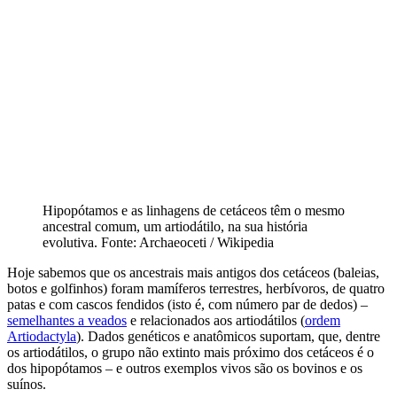
Hipopótamos e as linhagens de cetáceos têm o mesmo
ancestral comum, um artiodátilo, na sua história
evolutiva. Fonte: Archaeoceti / Wikipedia
Hoje sabemos que os ancestrais mais antigos dos cetáceos (baleias,
botos e golfinhos) foram mamíferos terrestres, herbívoros, de quatro
patas e com cascos fendidos (isto é, com número par de dedos) –
semelhantes a veados
e relacionados aos artiodátilos (
ordem
Artiodactyla
). Dados genéticos e anatômicos suportam, que, dentre
os artiodátilos, o grupo não extinto mais próximo dos cetáceos é o
dos hipopótamos – e outros exemplos vivos são os bovinos e os
suínos.