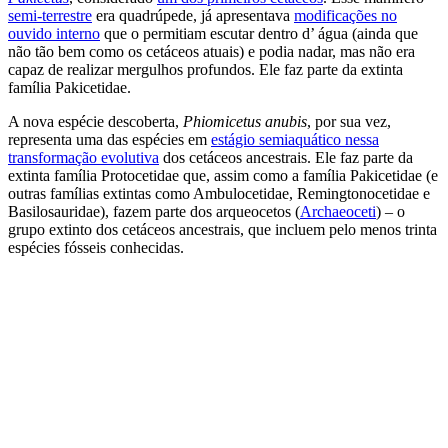
semi-terrestre
era quadrúpede, já apresentava
modificações no
ouvido interno
que o permitiam escutar dentro d’ água (ainda que
não tão bem como os cetáceos atuais) e podia nadar, mas não era
capaz de realizar mergulhos profundos. Ele faz parte da extinta
família Pakicetidae.
A nova espécie descoberta,
Phiomicetus anubis
, por sua vez,
representa uma das espécies em
estágio semiaquático nessa
transformação evolutiva
dos cetáceos ancestrais. Ele faz parte da
extinta família Protocetidae que, assim como a família Pakicetidae (e
outras famílias extintas como Ambulocetidae, Remingtonocetidae e
Basilosauridae), fazem parte dos arqueocetos (
Archaeoceti
) – o
grupo extinto dos cetáceos ancestrais, que incluem pelo menos trinta
espécies fósseis conhecidas.