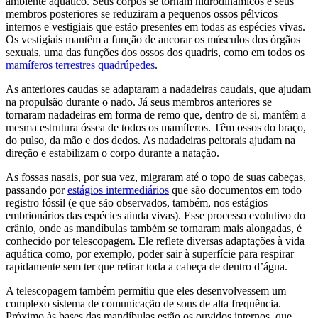
ambiente aquático. Seus corpos se tornam hidrodinâmicos e seus
membros posteriores se reduziram a pequenos ossos pélvicos
internos e vestigiais que estão presentes em todas as espécies vivas.
Os vestigiais mantêm a função de ancorar os músculos dos órgãos
sexuais, uma das funções dos ossos dos quadris, como em todos os
mamíferos terrestres quadrúpedes
.
As anteriores caudas se adaptaram a nadadeiras caudais, que ajudam
na propulsão durante o nado. Já seus membros anteriores se
tornaram nadadeiras em forma de remo que, dentro de si, mantêm a
mesma estrutura óssea de todos os mamíferos. Têm ossos do braço,
do pulso, da mão e dos dedos. As nadadeiras peitorais ajudam na
direção e estabilizam o corpo durante a natação.
As fossas nasais, por sua vez, migraram até o topo de suas cabeças,
passando por
estágios intermediários
que são documentos em todo
registro fóssil (e que são observados, também, nos estágios
embrionários das espécies ainda vivas). Esse processo evolutivo do
crânio, onde as mandíbulas também se tornaram mais alongadas, é
conhecido por telescopagem. Ele reflete diversas adaptações à vida
aquática como, por exemplo, poder sair à superfície para respirar
rapidamente sem ter que retirar toda a cabeça de dentro d’água.
A telescopagem também permitiu que eles desenvolvessem um
complexo sistema de comunicação de sons de alta frequência.
Próximo às bases das mandíbulas estão os ouvidos internos, que