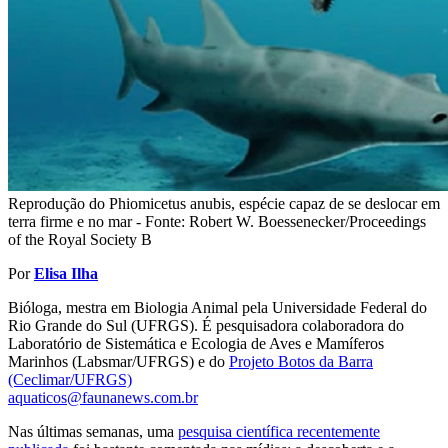
Reprodução do Phiomicetus anubis, espécie capaz de se deslocar em
terra firme e no mar - Fonte: Robert W. Boessenecker/Proceedings
of the Royal Society B
Por
Elisa Ilha
Bióloga, mestra em Biologia Animal pela Universidade Federal do
Rio Grande do Sul (UFRGS). É pesquisadora colaboradora do
Laboratório de Sistemática e Ecologia de Aves e Mamíferos
Marinhos (Labsmar/UFRGS) e do
Projeto Botos da Barra
(Ceclimar/UFRGS)
aquaticos@faunanews.com.br
Nas últimas semanas, uma
pesquisa científica recentemente