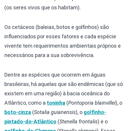
(os seres vivos que os habitam).
Os cetáceos (baleias, botos e golfinhos) são
influenciados por esses fatores e cada espécie
vivente tem requerimentos ambientais próprios e
necessários para a sua sobrevivência.
Dentre as espécies que ocorrem em águas
brasileiras, há aquelas que são endêmicas (que só
existem em uma região) à bacia oceânica do
Atlântico, como a
toninha
(
Pontoporia blainvillei
), o
boto-cinza
(
Sotalia guianensis
), o
golfinho-
pintado-do-Atlântico
(
Stenella frontalis
) e o
golfinho-de-Clymene
(
Stenella clymene
). Essas