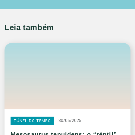
Leia também
30/05/2025
TÚNEL DO TEMPO
Mesosaurus tenuidens: o “réptil”